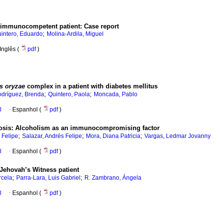
 immunocompetent patient: Case report
;
intero, Eduardo
Molina-Ardila, Miguel
Inglês (
pdf
)
s oryzae
complex in a patient with diabetes mellitus
;
;
dríguez, Brenda
Quintero, Paola
Moncada, Pablo
l
·
Espanhol (
pdf
)
iosis: Alcoholism as an immunocompromising factor
;
;
;
 Felipe
Salazar, Andrés Felipe
Mora, Diana Patricia
Vargas, Ledmar Jovanny
l
·
Espanhol (
pdf
)
 Jehovah’s Witness patient
;
;
cela
Parra-Lara, Luis Gabriel
R. Zambrano, Ángela
l
·
Espanhol (
pdf
)