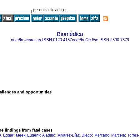
Biomédica
versão impressa
ISSN
0120-4157
versão On-line
ISSN
2590-7379
allenges and opportunities
he findings from fatal cases
;
;
;
;
a, Édgar
Meek, Eugenio Aladino
Álvarez-Díaz, Diego
Mercado, Marcela
Torres