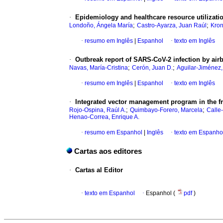
·
Epidemiology and healthcare resource utilizatio
;
;
Londoño, Ángela María
Castro-Ayarza, Juan Raúl
Kron
·
resumo em Inglês
|
Espanhol
·
texto em Inglês
·
Outbreak report of SARS-CoV-2 infection by ai
;
;
Navas, María-Cristina
Cerón, Juan D.
Aguilar-Jiménez
·
resumo em Inglês
|
Espanhol
·
texto em Inglês
·
Integrated vector management program in the 
;
;
Rojo-Ospina, Raúl A.
Quimbayo-Forero, Marcela
Calle
Henao-Correa, Enrique A.
·
resumo em Espanhol
|
Inglês
·
texto em Espanho
Cartas aos editores
·
Cartas al Editor
·
texto em Espanhol
·
Espanhol (
pdf
)