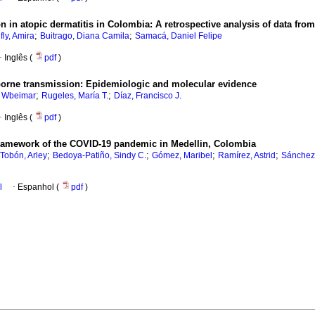
n in atopic dermatitis in Colombia: A retrospective analysis of data from
;
;
fly, Amira
Buitrago, Diana Camila
Samacá, Daniel Felipe
·
Inglês (
pdf
)
rborne transmission: Epidemiologic and molecular evidence
;
;
, Wbeimar
Rugeles, María T.
Díaz, Francisco J.
·
Inglês (
pdf
)
framework of the COVID-19 pandemic in Medellin, Colombia
;
;
;
;
-Tobón, Arley
Bedoya-Patiño, Sindy C.
Gómez, Maribel
Ramírez, Astrid
Sánchez
l
·
Espanhol (
pdf
)