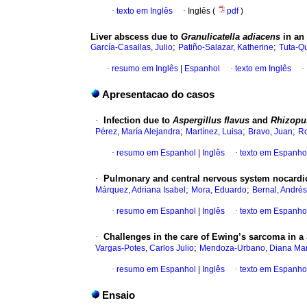
·
texto em Inglês
·
Inglês (
pdf
)
Liver abscess due to
Granulicatella adiacens
in an
;
;
García-Casallas, Julio
Patiño-Salazar, Katherine
Tuta-Qu
·
resumo em Inglês
|
Espanhol
·
texto em Inglês
·
Apresentacao do casos
·
Infection due to
Aspergillus flavus
and
Rhizopu
;
;
;
Pérez, María Alejandra
Martínez, Luisa
Bravo, Juan
Ro
·
resumo em Espanhol
|
Inglês
·
texto em Espanho
·
Pulmonary and central nervous system nocard
;
;
Márquez, Adriana Isabel
Mora, Eduardo
Bernal, Andrés
·
resumo em Espanhol
|
Inglês
·
texto em Espanho
·
Challenges in the care of Ewing’s sarcoma in a
;
Vargas-Potes, Carlos Julio
Mendoza-Urbano, Diana Mar
·
resumo em Espanhol
|
Inglês
·
texto em Espanho
Ensaio