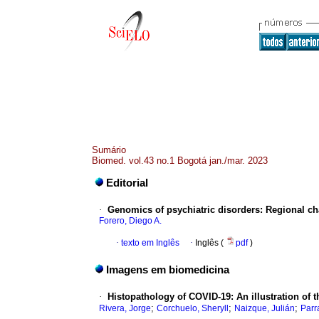
Sumário
Biomed. vol.43 no.1 Bogotá jan./mar. 2023
Editorial
·
Genomics of psychiatric disorders: Regional ch
Forero, Diego A.
·
texto em Inglês
·
Inglês (
pdf
)
Imagens em biomedicina
·
Histopathology of COVID-19: An illustration of t
;
;
;
Rivera, Jorge
Corchuelo, Sheryll
Naizque, Julián
Parr