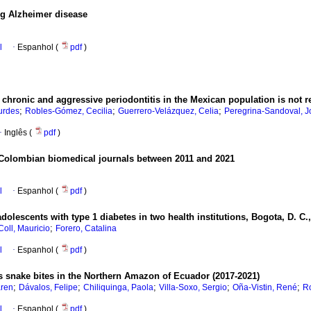
ng Alzheimer disease
l
·
Espanhol (
pdf
)
chronic and aggressive periodontitis in the Mexican population is not rel
;
;
;
urdes
Robles-Gómez, Cecilia
Guerrero-Velázquez, Celia
Peregrina-Sandoval, J
·
Inglês (
pdf
)
n Colombian biomedical journals between 2011 and 2021
l
·
Espanhol (
pdf
)
 adolescents with type 1 diabetes in two health institutions, Bogota, D. C
;
Coll, Mauricio
Forero, Catalina
l
·
Espanhol (
pdf
)
 snake bites in the Northern Amazon of Ecuador (2017-2021)
;
;
;
;
;
aren
Dávalos, Felipe
Chiliquinga, Paola
Villa-Soxo, Sergio
Oña-Vistin, René
Ro
l
·
Espanhol (
pdf
)