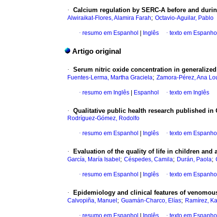
·
Calcium regulation by SERC-A before and duri
;
Alwiraikat-Flores, Alamira Farah
Octavio-Aguilar, Pablo
·
resumo em Espanhol
|
Inglês
·
texto em Espanho
Artigo original
·
Serum nitric oxide concentration in generalized 
;
Fuentes-Lerma, Martha Graciela
Zamora-Pérez, Ana Lo
·
resumo em Inglês
|
Espanhol
·
texto em Inglês
·
Qualitative public health research published i
Rodríguez-Gómez, Rodolfo
·
resumo em Espanhol
|
Inglês
·
texto em Espanho
·
Evaluation of the quality of life in children and
;
;
;
García, María Isabel
Céspedes, Camila
Durán, Paola
·
resumo em Espanhol
|
Inglês
·
texto em Espanho
·
Epidemiology and clinical features of venomous
;
;
Calvopiña, Manuel
Guamán-Charco, Elías
Ramírez, K
·
resumo em Espanhol
|
Inglês
·
texto em Espanho