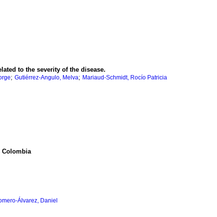
ated to the severity of the disease.
;
;
orge
Gutiérrez-Angulo, Melva
Mariaud-Schmidt, Rocío Patricia
., Colombia
mero-Álvarez, Daniel