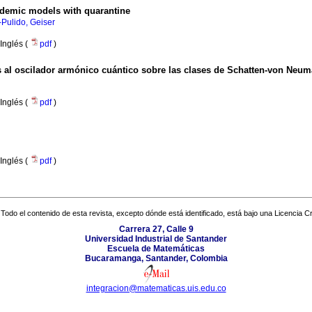
pidemic models with quarantine
-Pulido, Geiser
Inglés (
pdf
)
 al oscilador armónico cuántico sobre las clases de Schatten-von Neu
Inglés (
pdf
)
Inglés (
pdf
)
Todo el contenido de esta revista, excepto dónde está identificado, está bajo una
Licencia 
Carrera 27, Calle 9
Universidad Industrial de Santander
Escuela de Matemáticas
Bucaramanga, Santander, Colombia
integracion@matematicas.uis.edu.co