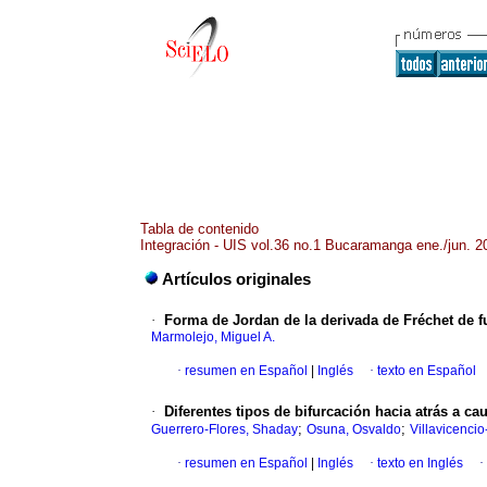
Tabla de contenido
Integración - UIS vol.36 no.1 Bucaramanga ene./jun. 2
Artículos originales
·
Forma de Jordan de la derivada de Fréchet de f
Marmolejo, Miguel A.
·
resumen en Español
|
Inglés
·
texto en Español
·
Diferentes tipos de bifurcación hacia atrás a ca
;
;
Guerrero-Flores, Shaday
Osuna, Osvaldo
Villavicencio
·
resumen en Español
|
Inglés
·
texto en Inglés
·