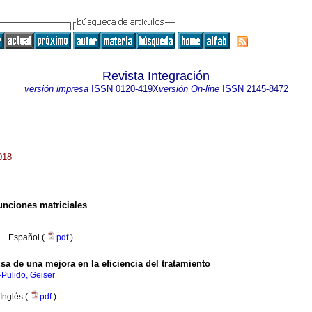
Revista Integración
versión impresa
ISSN
0120-419X
versión On-line
ISSN
2145-8472
018
unciones matriciales
·
Español (
pdf
)
usa de una mejora en la eficiencia del tratamiento
-Pulido, Geiser
Inglés (
pdf
)