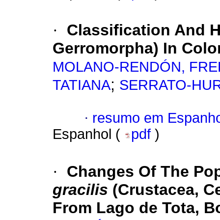
·
Classification And H
Gerromorpha) In Col
MOLANO-RENDÓN, FRE
;
TATIANA
SERRATO-HUR
·
resumo em Espanho
Espanhol (
pdf
)
·
Changes Of The Pop
gracilis
(Crustacea, C
From Lago de Tota, B