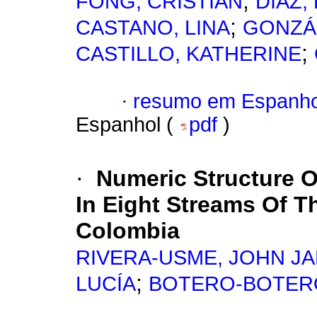
;
FONG, CRISTIAN
DÍAZ
;
CASTANO, LINA
GONZÁ
;
CASTILLO, KATHERINE
·
resumo em Espanho
Espanhol (
pdf
)
·
Numeric Structure 
In Eight Streams Of T
Colombia
RIVERA-USME, JOHN J
;
LUCÍA
BOTERO-BOTERO