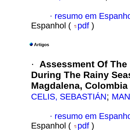
·
resumo em Espanho
Espanhol (
pdf
)
Artigos
·
Assessment Of The 
During The Rainy Sea
Magdalena, Colombia
;
CELIS, SEBASTIÁN
MAN
·
resumo em Espanho
Espanhol (
pdf
)