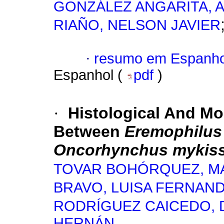
GONZÁLEZ ANGARITA, A
RIAÑO, NELSON JAVIER
·
resumo em Espanho
Espanhol (
pdf
)
·
Histological And M
Between
Eremophilus
Oncorhynchus mykis
TOVAR BOHÓRQUEZ, M
BRAVO, LUISA FERNAN
RODRÍGUEZ CAICEDO, 
HERNÁN