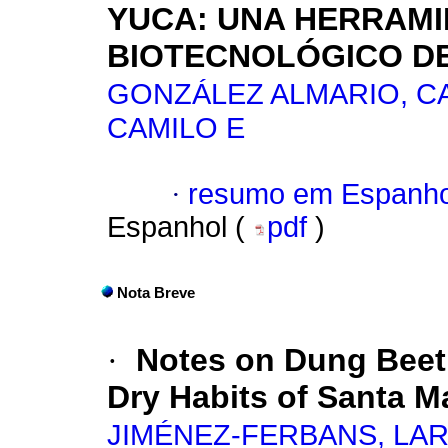
YUCA: UNA HERRAMI
BIOTECNOLÓGICO DE
GONZÁLEZ ALMARIO, C
CAMILO E
·
resumo em Espanho
Espanhol (
pdf
)
Nota Breve
·
Notes on Dung Beetl
Dry Habits of Santa M
JIMÉNEZ-FERBANS, LA