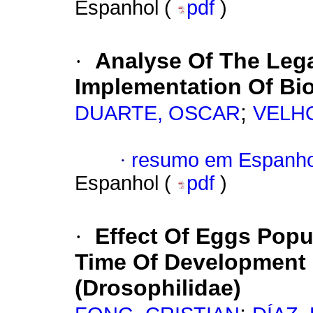
Espanhol (
pdf
)
·
Analyse Of The Leg
Implementation Of Bi
;
DUARTE, OSCAR
VELHO
·
resumo em Espanho
Espanhol (
pdf
)
·
Effect Of Eggs Popu
Time Of Development
(Drosophilidae)