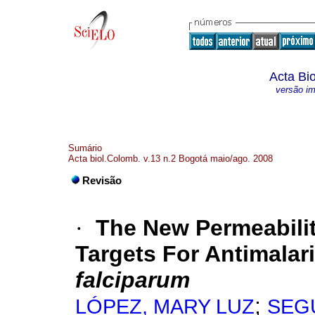
Acta Bi
versão i
Sumário
Acta biol.Colomb. v.13 n.2 Bogotá maio/ago. 2008
Revisão
·
The New Permeabili
Targets For Antimalar
falciparum
;
LÓPEZ, MARY LUZ
SEG