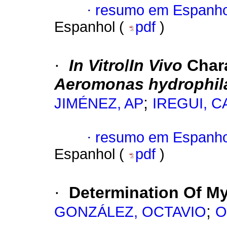
·
resumo em Espanho
Espanhol (
pdf
)
·
In Vitro
/
In Vivo
Char
Aeromonas hydrophi
;
JIMÉNEZ, AP
IREGUI, C
·
resumo em Espanho
Espanhol (
pdf
)
·
Determination Of M
;
GONZÁLEZ, OCTAVIO
O