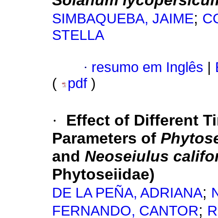
Solanum lycopersicu
;
SIMBAQUEBA, JAIME
C
STELLA
·
resumo em Inglês
|
(
pdf
)
·
Effect of Different
Parameters of
Phytose
and
Neoseiulus califo
Phytoseiidae)
;
DE LA PEÑA, ADRIANA
;
FERNANDO, CANTOR
R