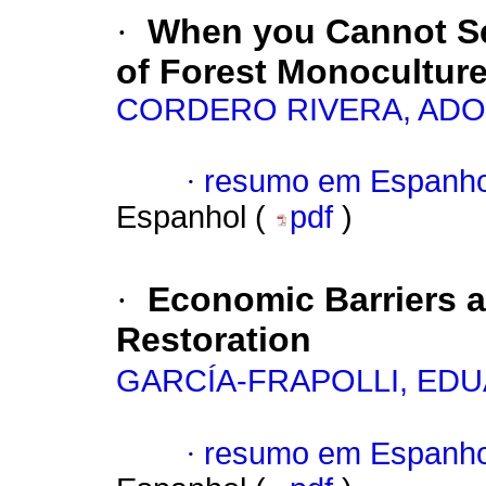
·
When you Cannot See
of Forest Monoculture
CORDERO RIVERA, AD
·
resumo em Espanho
Espanhol (
pdf
)
·
Economic Barriers a
Restoration
GARCÍA-FRAPOLLI, ED
·
resumo em Espanho