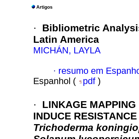
Artigos
·
Bibliometric Analys
Latin America
MICHÁN, LAYLA
·
resumo em Espanho
Espanhol (
pdf
)
·
LINKAGE MAPPING
INDUCE RESISTANC
Trichoderma koningi