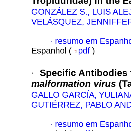
Tropiduridae) in the E
GONZÁLEZ S., LUIS AL
VELÁSQUEZ, JENNIFFE
·
resumo em Espanho
Espanhol (
pdf
)
·
Specific Antibodies
malformation virus
(T
GALLO GARCÍA, YULIAN
GUTIÉRREZ, PABLO AN
·
resumo em Espanho