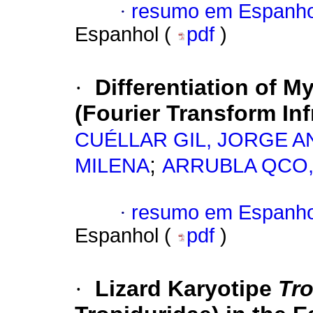
·
resumo em Espanho
Espanhol (
pdf
)
·
Differentiation of M
(Fourier Transform In
CUÉLLAR GIL, JORGE 
;
MILENA
ARRUBLA QCO
·
resumo em Espanho
Espanhol (
pdf
)
·
Lizard Karyotipe
Tr