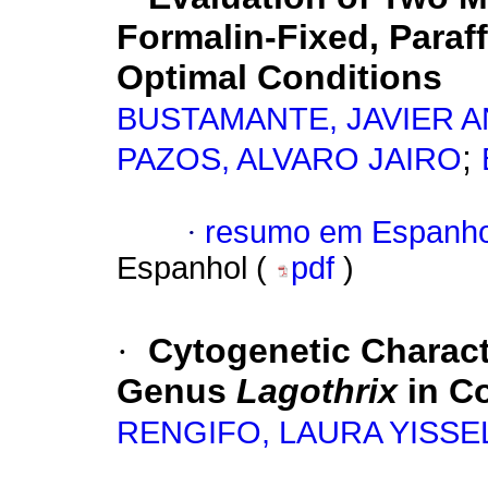
Formalin-Fixed, Para
Optimal Conditions
BUSTAMANTE, JAVIER 
;
PAZOS, ALVARO JAIRO
·
resumo em Espanho
Espanhol (
pdf
)
·
Cytogenetic Characte
Genus
Lagothrix
in C
RENGIFO, LAURA YISSE