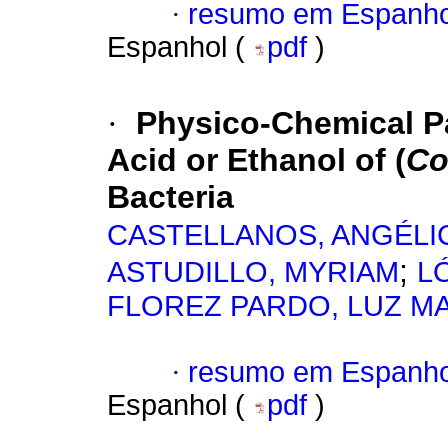
·
resumo em Espanho
Espanhol (
pdf
)
·
Physico-Chemical Pa
Acid or Ethanol of (
Co
Bacteria
CASTELLANOS, ANGÉLI
;
ASTUDILLO, MYRIAM
L
FLOREZ PARDO, LUZ M
·
resumo em Espanho
Espanhol (
pdf
)