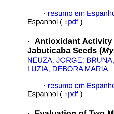
·
resumo em Espanho
Espanhol (
pdf
)
·
Antioxidant Activity
Jabuticaba Seeds (
Myr
;
NEUZA, JORGE
BRUNA
LUZIA, DÉBORA MARIA
·
resumo em Espanho
Espanhol (
pdf
)
·
Evaluation of Two 