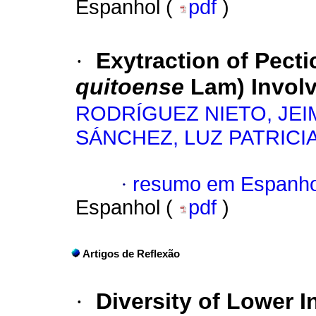
Espanhol (
pdf
)
·
Exytraction of Pect
quitoense
Lam) Involv
RODRÍGUEZ NIETO, JE
SÁNCHEZ, LUZ PATRICI
·
resumo em Espanho
Espanhol (
pdf
)
Artigos de Reflexão
·
Diversity of Lower 