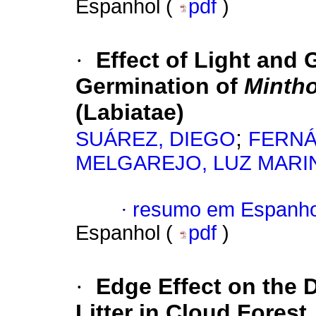
Espanhol (
pdf
)
·
Effect of Light and 
Germination of
Mintho
(Labiatae)
;
SUÁREZ, DIEGO
FERNÁ
MELGAREJO, LUZ MARI
·
resumo em Espanho
Espanhol (
pdf
)
·
Edge Effect on the 
Litter in Cloud Forest