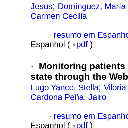
;
Jesús
Domínguez, María
Carmen Cecilia
·
resumo em Espanho
Espanhol (
pdf
)
·
Monitoring patients
state through the We
;
Lugo Yance, Stella
Vilori
Cardona Peña, Jairo
·
resumo em Espanho
Espanhol (
pdf
)