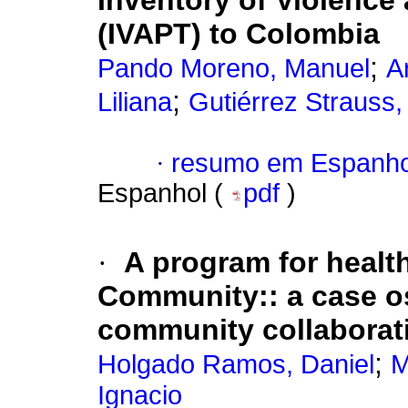
Inventory of Violenc
(IVAPT) to Colombia
;
Pando Moreno, Manuel
A
;
Liliana
Gutiérrez Strauss,
·
resumo em Espanho
Espanhol (
pdf
)
·
A program for healt
Community:: a case os
community collaborat
;
Holgado Ramos, Daniel
M
Ignacio