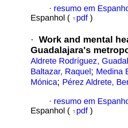
·
resumo em Espanho
Espanhol (
pdf
)
·
Work and mental hea
Guadalajara's metropo
Aldrete Rodríguez, Guada
;
Baltazar, Raquel
Medina 
;
Mónica
Pérez Aldrete, Be
·
resumo em Espanho
Espanhol (
pdf
)