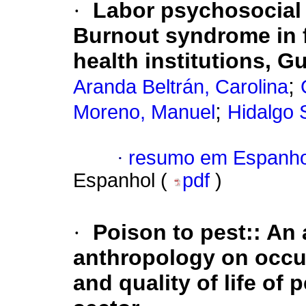
·
Labor psychosocial r
Burnout syndrome in f
health institutions, G
;
Aranda Beltrán, Carolina
;
Moreno, Manuel
Hidalgo 
·
resumo em Espanho
Espanhol (
pdf
)
·
Poison to pest:: An
anthropology on occup
and quality of life of 