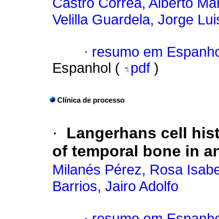
Castro Correa, Alberto Ma
Velilla Guardela, Jorge Lui
·
resumo em Espanho
Espanhol (
pdf
)
Clínica de processo
·
Langerhans cell his
of temporal bone in a
Milanés Pérez, Rosa Isabe
Barrios, Jairo Adolfo
·
resumo em Espanho