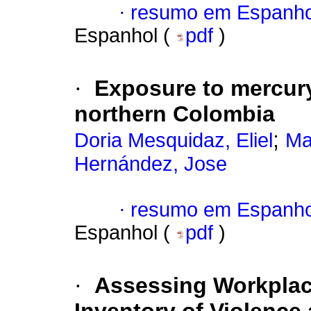
·
resumo em Espanho
Espanhol (
pdf
)
·
Exposure to mercury
northern Colombia
;
Doria Mesquidaz, Eliel
Ma
Hernández, Jose
·
resumo em Espanho
Espanhol (
pdf
)
·
Assessing Workplace