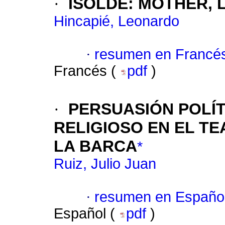
·
ISOLDE
:
MOTHER, 
Hincapié, Leonardo
·
resumen en Francé
Francés (
pdf
)
·
PERSUASIÓN POLÍT
RELIGIOSO EN EL T
LA BARCA
*
Ruiz, Julio Juan
·
resumen en Españo
Español (
pdf
)