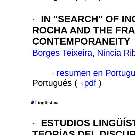
·
IN "SEARCH" OF I
ROCHA AND THE FRA
CONTEMPORANEITY
Borges Teixeira, Nincia Ri
·
resumen en Portug
Portugués (
pdf
)
Lingüística
·
ESTUDIOS LINGÜÍS
TEORÍAS DEL DISCU