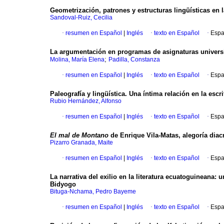
Geometrización, patrones y estructuras lingüísticas en
Sandoval-Ruiz, Cecilia
·
resumen en Español
|
Inglés
·
texto en Español
·
Espa
La argumentación en programas de asignaturas universi
;
Molina, María Elena
Padilla, Constanza
·
resumen en Español
|
Inglés
·
texto en Español
·
Espa
Paleografía y lingüística. Una íntima relación en la escri
Rubio Hernández, Alfonso
·
resumen en Español
|
Inglés
·
texto en Español
·
Espa
El mal de Montano
de Enrique Vila-Matas, alegoría diacr
Pizarro Granada, Maite
·
resumen en Español
|
Inglés
·
texto en Español
·
Espa
La narrativa del exilio en la literatura ecuatoguineana: 
Bidyogo
Bituga-Nchama, Pedro Bayeme
·
resumen en Español
|
Inglés
·
texto en Español
·
Espa