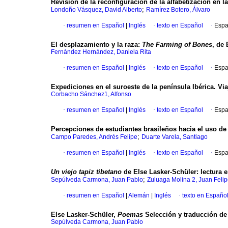
Revisión de la reconfiguración de la alfabetización en la
;
Londoño Vásquez, David Alberto
Ramírez Botero, Álvaro
·
resumen en Español
|
Inglés
·
texto en Español
·
Espa
El desplazamiento y la raza:
The Farming of Bones
, de
Fernández Hernández, Daniela Rita
·
resumen en Español
|
Inglés
·
texto en Español
·
Espa
Expediciones en el suroeste de la península Ibérica. V
Corbacho Sánchez1, Alfonso
·
resumen en Español
|
Inglés
·
texto en Español
·
Espa
Percepciones de estudiantes brasileños hacia el uso d
;
Campo Paredes, Andrés Felipe
Duarte Varela, Santiago
·
resumen en Español
|
Inglés
·
texto en Español
·
Espa
Un viejo tapiz tibetano
de Else Lasker-Schüler: lectura e
;
Sepúlveda Carmona, Juan Pablo
Zuluaga Molina 2, Juan Feli
·
resumen en Español
|
Alemán
|
Inglés
·
texto en Españo
Else Lasker-Schüler,
Poemas
Selección y traducción d
Sepúlveda Carmona, Juan Pablo