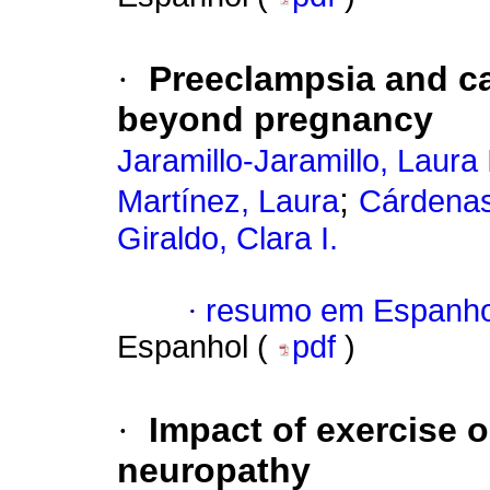
·
Preeclampsia and ca
beyond pregnancy
Jaramillo-Jaramillo, Laura 
;
Martínez, Laura
Cárdenas
Giraldo, Clara I.
·
resumo em Espanho
Espanhol (
pdf
)
·
Impact of exercise 
neuropathy