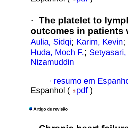
·
The platelet to lymp
outcomes in patients
;
;
Aulia, Sidqi
Karim, Kevin
;
Huda, Moch F.
Setyasari, 
Nizamuddin
·
resumo em Espanho
Espanhol (
pdf
)
Artigo de revisão