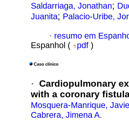
;
Saldarriaga, Jonathan
Du
;
Juanita
Palacio-Uribe, Jor
·
resumo em Espanho
Espanhol (
pdf
)
Caso clínico
·
Cardiopulmonary exer
with a coronary fistul
Mosquera-Manrique, Javie
Cabrera, Jimena A.