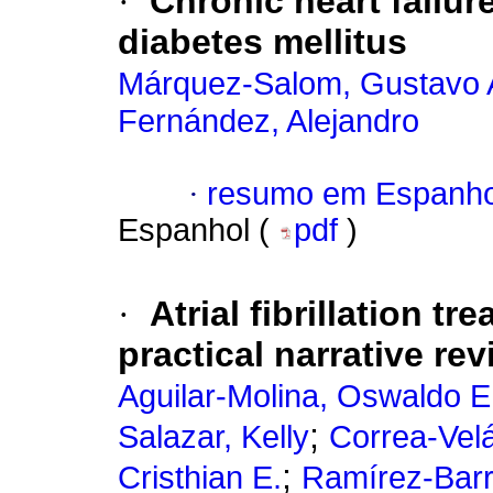
·
Chronic heart failur
diabetes mellitus
Márquez-Salom, Gustavo 
Fernández, Alejandro
·
resumo em Espanho
Espanhol (
pdf
)
·
Atrial fibrillation 
practical narrative re
Aguilar-Molina, Oswaldo E
;
Salazar, Kelly
Correa-Vel
;
Cristhian E.
Ramírez-Barr