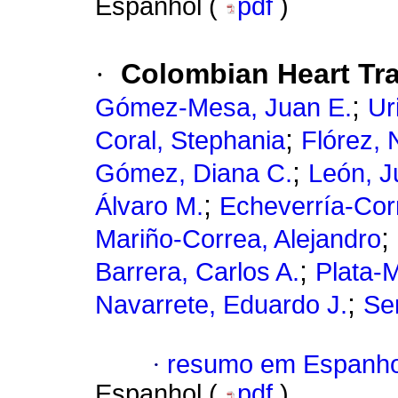
Espanhol (
pdf
)
·
Colombian Heart Tra
;
Gómez-Mesa, Juan E.
Ur
;
Coral, Stephania
Flórez, 
;
Gómez, Diana C.
León, J
;
Álvaro M.
Echeverría-Corr
;
Mariño-Correa, Alejandro
;
Barrera, Carlos A.
Plata-
;
Navarrete, Eduardo J.
Se
·
resumo em Espanho
Espanhol (
pdf
)