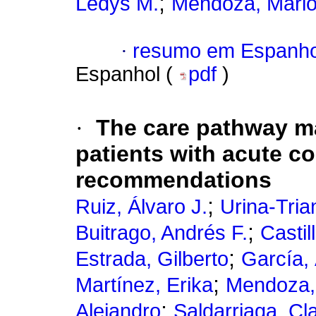
;
Ledys M.
Mendoza, Mari
·
resumo em Espanho
Espanhol (
pdf
)
·
The care pathway m
patients with acute 
recommendations
;
Ruiz, Álvaro J.
Urina-Tria
;
Buitrago, Andrés F.
Castil
;
Estrada, Gilberto
García, 
;
Martínez, Erika
Mendoza,
;
Alejandro
Saldarriaga, Cl