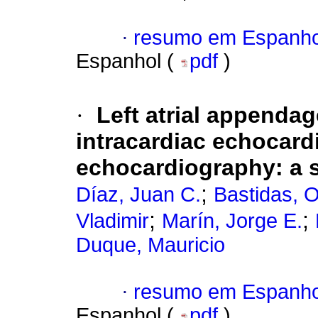
·
resumo em Espanho
Espanhol (
pdf
)
·
Left atrial appenda
intracardiac echocard
echocardiography: a 
;
Díaz, Juan C.
Bastidas, 
;
;
Vladimir
Marín, Jorge E.
Duque, Mauricio
·
resumo em Espanho
Espanhol (
pdf
)