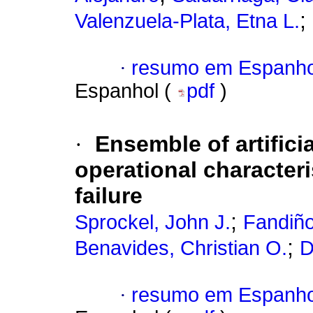
;
Valenzuela-Plata, Etna L.
·
resumo em Espanho
Espanhol (
pdf
)
·
Ensemble of artifici
operational characteri
failure
;
Sprockel, John J.
Fandiño
;
Benavides, Christian O.
D
·
resumo em Espanho