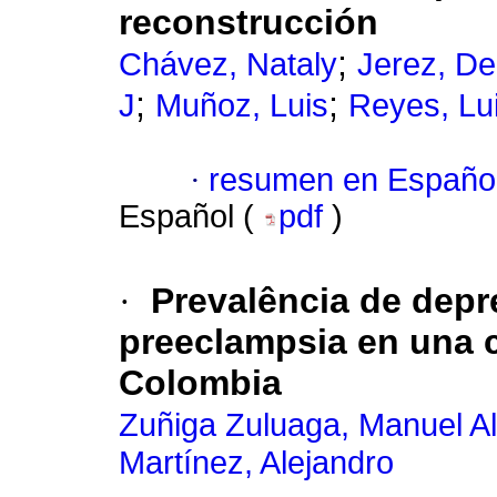
reconstrucción
;
Chávez, Nataly
Jerez, De
;
;
J
Muñoz, Luis
Reyes, Lui
·
resumen en Españo
Español (
pdf
)
·
Prevalência de depr
preeclampsia en una cl
Colombia
Zuñiga Zuluaga, Manuel A
Martínez, Alejandro