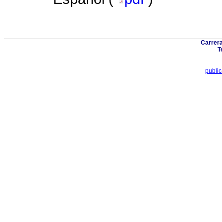
Carrera
T
publi