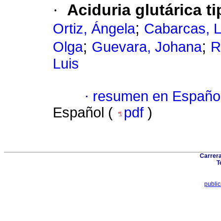
·
Aciduria glutárica ti
;
Ortiz, Ángela
Cabarcas, L
;
;
Olga
Guevara, Johana
R
Luis
·
resumen en Españo
Español (
pdf
)
Carrera
T
publi