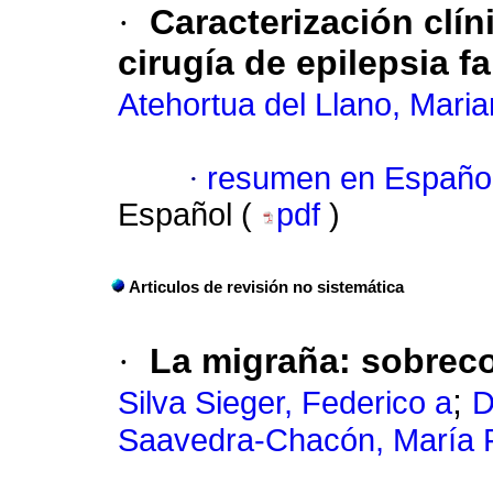
·
Caracterización clíni
cirugía de epilepsia f
Atehortua del Llano, Mari
·
resumen en Españo
Español (
pdf
)
Articulos de revisión no sistemática
·
La migraña
:
sobreco
;
Silva Sieger, Federico a
D
Saavedra-Chacón, María 