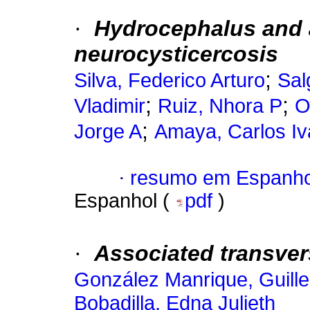
·
Hydrocephalus and a
neurocysticercosis
;
Silva, Federico Arturo
Sal
;
;
Vladimir
Ruiz, Nhora P
O
;
Jorge A
Amaya, Carlos Iv
·
resumo em Espanho
Espanhol (
pdf
)
·
Associated transvers
González Manrique, Guill
Bobadilla, Edna Julieth