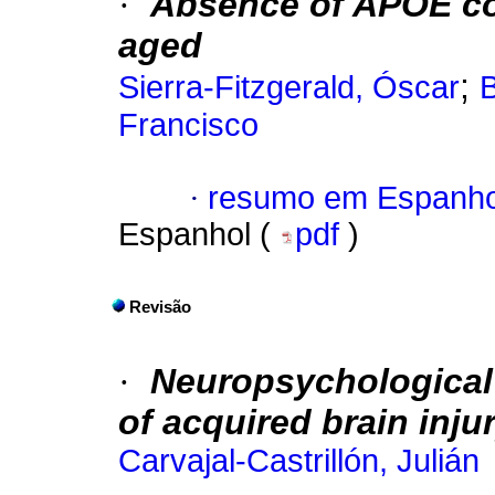
·
Absence of APOE cog
aged
;
Sierra-Fitzgerald, Óscar
B
Francisco
·
resumo em Espanho
Espanhol (
pdf
)
Revisão
·
Neuropsychological 
of acquired brain inju
Carvajal-Castrillón, Julián