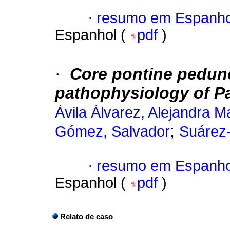
·
resumo em Espanho
Espanhol (
pdf
)
·
Core pontine peduncl
pathophysiology of P
Ávila Álvarez, Alejandra M
;
Gómez, Salvador
Suárez
·
resumo em Espanho
Espanhol (
pdf
)
Relato de caso