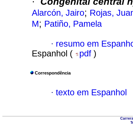
·
Congenital central 
;
Alarcón, Jairo
Rojas, Jua
;
M
Patiño, Pamela
·
resumo em Espanho
Espanhol (
pdf
)
Correspondência
·
texto em Espanhol
Carrera
T