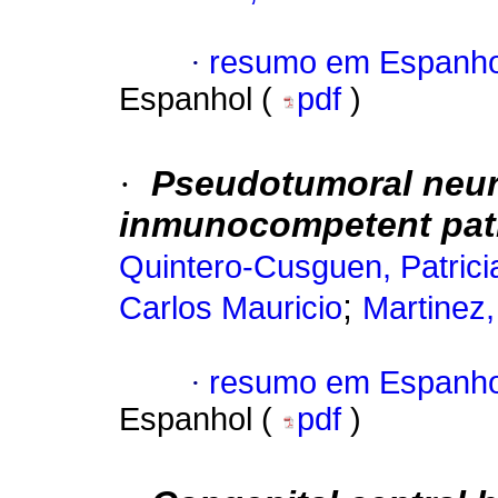
·
resumo em Espanho
Espanhol (
pdf
)
·
Pseudotumoral neur
inmunocompetent pat
Quintero-Cusguen, Patrici
;
Carlos Mauricio
Martinez,
·
resumo em Espanho
Espanhol (
pdf
)