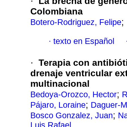
·
La brecha de género
Colombiana
;
Botero-Rodriguez, Felipe
·
texto en Español
·
Terapia con antibiót
drenaje ventricular e
multinacional
;
Bedoya-Orozco, Hector
R
;
Pájaro, Loraine
Daguer-Me
;
Bosco Gonzalez, Juan
Na
Luis Rafael