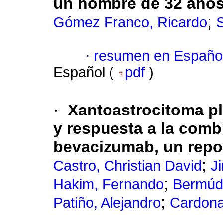
un hombre de 32 años
;
Gómez Franco, Ricardo
S
·
resumen en Españo
Español (
pdf
)
·
Xantoastrocitoma pl
y respuesta a la comb
bevacizumab, un repo
;
Castro, Christian David
J
;
Hakim, Fernando
Bermúd
;
Patiño, Alejandro
Cardona