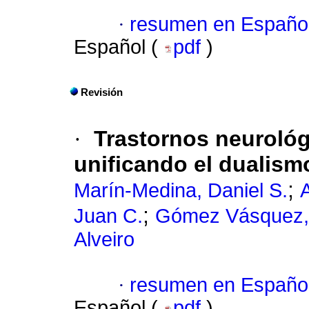
·
resumen en Españo
Español (
pdf
)
Revisión
·
Trastornos neurológ
unificando el dualis
;
Marín-Medina, Daniel S.
;
Juan C.
Gómez Vásquez,
Alveiro
·
resumen en Españo
Español (
pdf
)