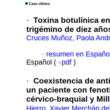
Caso clínico
·
Toxina botulínica en
trigémino de diez año
Cruces Muñoz, Paola And
·
resumen en Españo
Español (
pdf
)
·
Coexistencia de ant
un paciente con fenoti
cérvico-braquial y Mil
Hierro, Xavier Merchán de