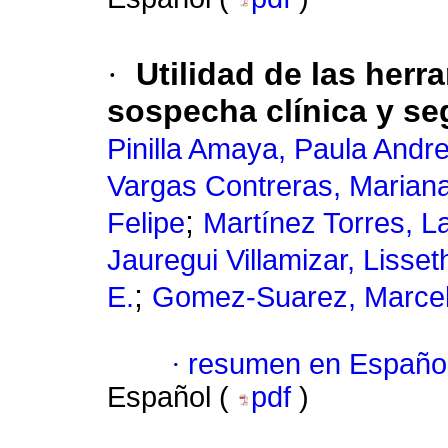
·
Utilidad de las herr
sospecha clínica y se
Pinilla Amaya, Paula Andr
Vargas Contreras, Mariana
;
Felipe
Martínez Torres, L
Jauregui Villamizar, Lisset
;
E.
Gomez-Suarez, Marce
·
resumen en Españo
Español (
pdf
)