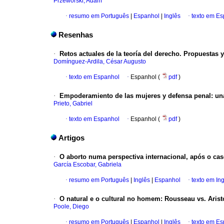
Przeworski, Adam
·
resumo em Português
|
Espanhol
|
Inglês
·
texto em E
Resenhas
·
Retos actuales de la teoría del derecho. Propuestas y
Domínguez-Ardila, César Augusto
·
texto em Espanhol
·
Espanhol (
pdf
)
·
Empoderamiento de las mujeres y defensa penal: una
Prieto, Gabriel
·
texto em Espanhol
·
Espanhol (
pdf
)
Artigos
·
O aborto numa perspectiva internacional, após o ca
García Escobar, Gabriela
·
resumo em Português
|
Inglês
|
Espanhol
·
texto em In
·
O natural e o cultural no homem: Rousseau vs. Arist
Poole, Diego
·
resumo em Português
|
Espanhol
|
Inglês
·
texto em E