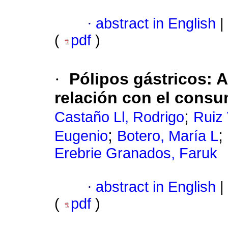
·
abstract in English
|
(
pdf
)
·
Pólipos gástricos: 
relación con el cons
;
Castaño Ll, Rodrigo
Ruiz 
;
;
Eugenio
Botero, María L
Erebrie Granados, Faruk
·
abstract in English
|
(
pdf
)