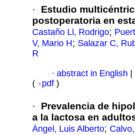
·
Estudio multicéntric
postoperatoria en esta
;
Castaño Ll, Rodrigo
Puer
;
V, Mario H
Salazar C, Ru
R
·
abstract in English
|
(
pdf
)
·
Prevalencia de hipol
a la lactosa en adulto
;
Ángel, Luis Alberto
Calvo,