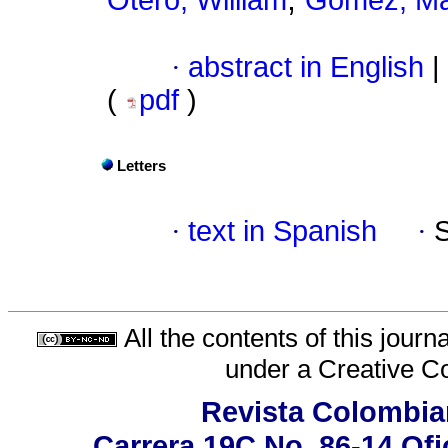
Otero, William
Gómez, Ma
·
abstract in English
|
(
pdf
)
Letters
·
text in Spanish
·
All the contents of this jour
under a
Creative C
Revista Colombia
Carrera 19C No. 86-14 Ofi