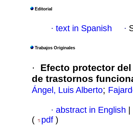
Editorial
·
text in Spanish
·
Trabajos Originales
·
Efecto protector del
de trastornos funcion
;
Ángel, Luis Alberto
Fajard
·
abstract in English
|
(
pdf
)