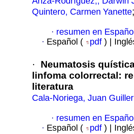
Ariza-Rodríguez,, Darwin
Quintero, Carmen Yanette
·
resumen en Españo
·
Español (
pdf
) | Ingl
·
Neumatosis quístic
linfoma colorrectal: r
literatura
Cala-Noriega, Juan Guille
·
resumen en Españo
·
Español (
pdf
) | Ingl