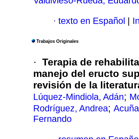
Valdivieso-Rueda, Eduard
·
texto en Español
|
In
Trabajos Originales
·
Terapia de rehabilit
manejo del eructo sup
revisión de la literatur
;
Lúquez-Mindiola, Adán
Mo
;
Rodríguez, Andrea
Acuña
Fernando