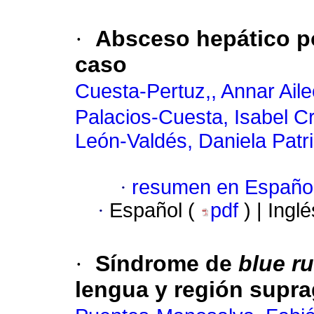
·
Absceso hepático po
caso
Cuesta-Pertuz,, Annar Ail
Palacios-Cuesta, Isabel Cr
León-Valdés, Daniela Patr
·
resumen en Españo
·
Español (
pdf
) | Ingl
·
Síndrome de
blue r
lengua y región supra