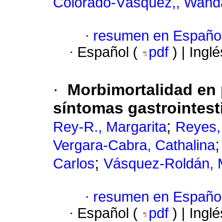
Colorado-Vásquez,, Wan
·
resumen en Españo
·
Español (
pdf
) | Ingl
·
Morbimortalidad en 
síntomas gastrointest
;
Rey-R., Margarita
Reyes,
Vergara-Cabra, Cathalina
;
Carlos
Vásquez-Roldán, 
·
resumen en Españo
·
Español (
pdf
) | Ingl