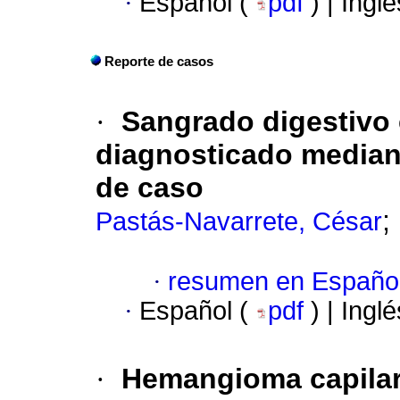
·
Español (
pdf
) | Ingl
Reporte de casos
·
Sangrado digestivo 
diagnosticado median
de caso
;
Pastás-Navarrete, César
·
resumen en Españo
·
Español (
pdf
) | Ingl
·
Hemangioma capilar