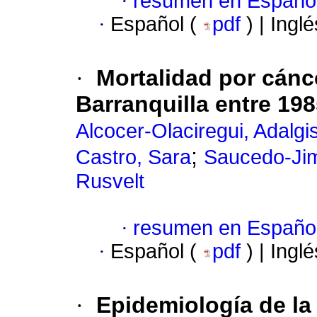
·
resumen en Españo
·
Español (
pdf
) | Ingl
·
Mortalidad por cánc
Barranquilla entre 198
Alcocer-Olaciregui, Adalgi
;
Castro, Sara
Saucedo-Jim
Rusvelt
·
resumen en Españo
·
Español (
pdf
) | Ingl
·
Epidemiología de la