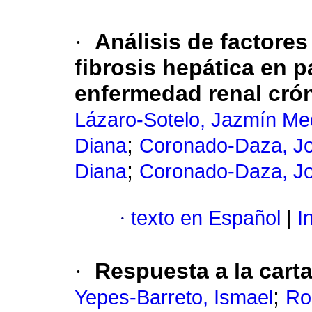
·
Análisis de factores
fibrosis hepática en 
enfermedad renal crón
Lázaro-Sotelo, Jazmín Med
;
Diana
Coronado-Daza, J
;
Diana
Coronado-Daza, J
·
texto en Español
|
In
·
Respuesta a la carta
;
Yepes-Barreto, Ismael
Ro