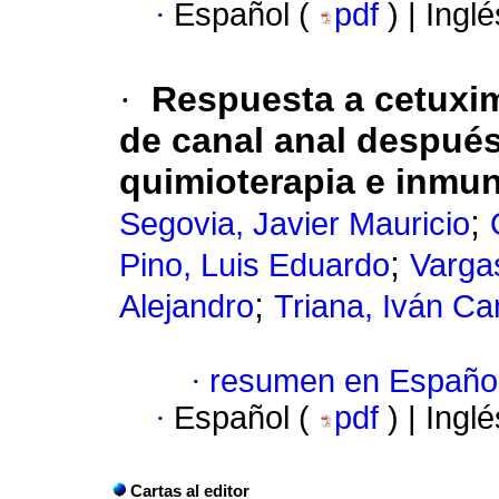
·
Español (
pdf
) | Ingl
·
Respuesta a cetuxi
de canal anal después
quimioterapia e inmu
;
Segovia, Javier Mauricio
;
Pino, Luis Eduardo
Varga
;
Alejandro
Triana, Iván Ca
·
resumen en Españo
·
Español (
pdf
) | Ingl
Cartas al editor