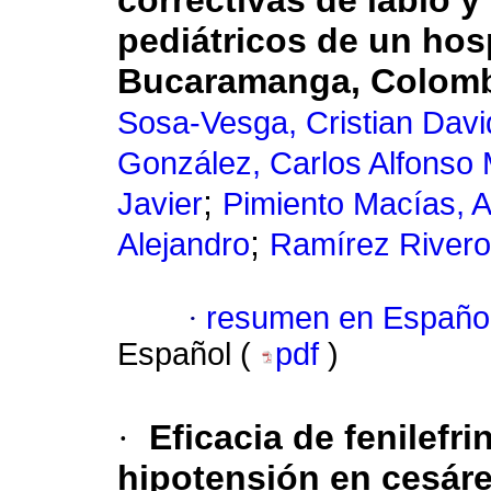
correctivas de labio 
pediátricos de un hosp
Bucaramanga, Colomb
Sosa-Vesga, Cristian Davi
González, Carlos Alfonso
;
Javier
Pimiento Macías, A
;
Alejandro
Ramírez Rivero
·
resumen en Españo
Español (
pdf
)
·
Eficacia de fenilefr
hipotensión en cesár