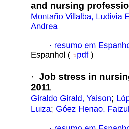
and nursing professi
Montaño Villalba, Ludivia 
Andrea
·
resumo em Espanho
Espanhol (
pdf
)
·
Job stress in nursin
2011
;
Giraldo Girald, Yaison
Ló
;
Luiza
Góez Henao, Faizu
·
resumo em Espanho