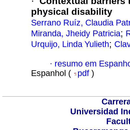
·
Contextual barriers 
physical disability
Serrano Ruíz, Claudia Patr
;
Miranda, Jheidy Patricia
R
;
Urquijo, Linda Yulieth
Clav
·
resumo em Espanho
Espanhol (
pdf
)
Carrera
Universidad In
Facul