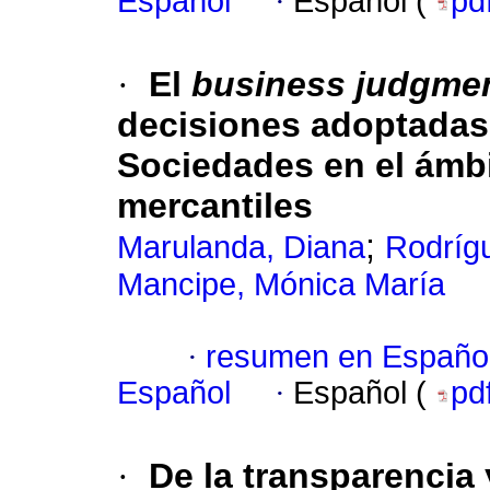
Español
·
Español (
pd
·
El
business judgmen
decisiones adoptadas
Sociedades en el ámb
mercantiles
;
Marulanda, Diana
Rodríg
Mancipe, Mónica María
·
resumen en Españo
Español
·
Español (
pd
·
De la transparencia