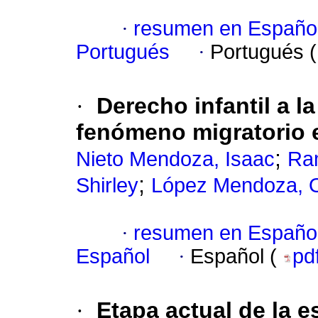
·
resumen en Españo
Portugués
·
Portugués 
·
Derecho infantil a l
fenómeno migratorio 
;
Nieto Mendoza, Isaac
Ram
;
Shirley
López Mendoza, 
·
resumen en Españo
Español
·
Español (
pd
·
Etapa actual de la 