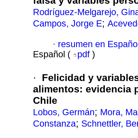
falsa y variables pers
Rodríguez-Melgarejo, Gin
;
Campos, Jorge E
Acevedo
·
resumen en Españo
Español (
pdf
)
·
Felicidad y variable
alimentos
:
evidencia 
Chile
;
Lobos, Germán
Mora, Ma
;
Constanza
Schnettler, Be