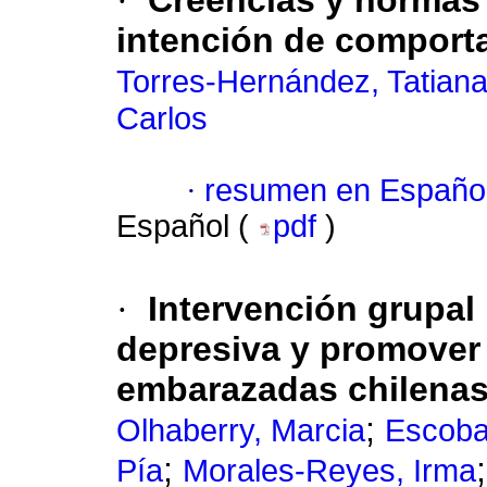
·
Creencias y normas 
intención de comport
Torres-Hernández, Tatian
Carlos
·
resumen en Españo
Español (
pdf
)
·
Intervención grupal 
depresiva y promover 
embarazadas chilena
;
Olhaberry, Marcia
Escoba
;
Pía
Morales-Reyes, Irma