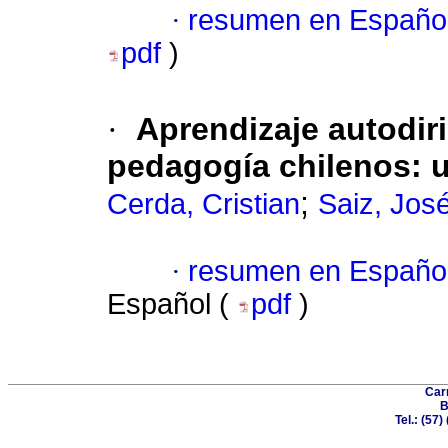
·
resumen en Españo
pdf
)
·
Aprendizaje autodir
pedagogía chilenos
:
u
;
Cerda, Cristian
Saiz, Jos
·
resumen en Españo
Español (
pdf
)
Car
B
Tel.: (57