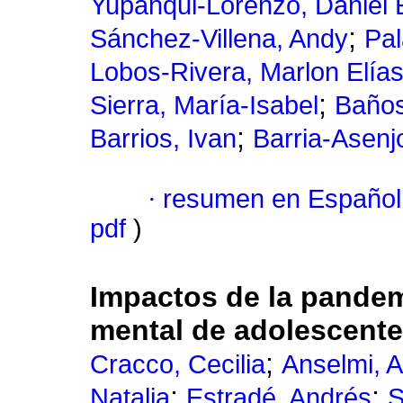
Yupanqui-Lorenzo, Daniel 
;
Sánchez-Villena, Andy
Pal
Lobos-Rivera, Marlon Elía
;
Sierra, María-Isabel
Baños
;
Barrios, Ivan
Barria-Asenjo
·
resumen en Español
pdf
)
Impactos de la pandem
mental de adolescent
;
Cracco, Cecilia
Anselmi, A
;
;
Natalia
Estradé, Andrés
S