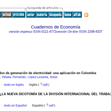
Cuadernos de Economía
versión impresa
ISSN
0121-4772
versión On-line
ISSN
2248-4337
dos de generación de electricidad: una aplicación en Colombia
;
;
Villada, Fernando
López-Lezama, Jesús
·
texto en Inglés
·
Inglés (
pdf
)
LA NUEVA DICOTOMÍA DE LA DIVISIÓN INTERNACIONAL DEL TRABA
·
texto en Español
·
Español (
pdf
)