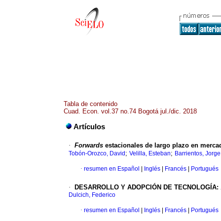
Tabla de contenido
Cuad. Econ. vol.37 no.74 Bogotá jul./dic. 2018
Artículos
·
Forwards
estacionales de largo plazo en merca
;
;
Tobón-Orozco, David
Velilla, Esteban
Barrientos, Jorge
·
resumen en Español
|
Inglés
|
Francés
|
Portugués
·
DESARROLLO Y ADOPCIÓN DE TECNOLOGÍA: ¿
Dulcich, Federico
·
resumen en Español
|
Inglés
|
Francés
|
Portugués