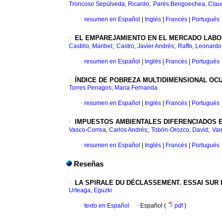
;
Troncoso Sepúlveda, Ricardo
Parés Bengoechea, Clau
·
resumen en Español
|
Inglés
|
Francés
|
Portugués
·
EL EMPAREJAMIENTO EN EL MERCADO LABO
;
;
Castillo, Maribel
Castro, Javier Andrés
Raffo, Leonardo
·
resumen en Español
|
Inglés
|
Francés
|
Portugués
·
ÍNDICE DE POBREZA MULTIDIMENSIONAL OC
Torres Penagos, María Fernanda
·
resumen en Español
|
Inglés
|
Francés
|
Portugués
·
IMPUESTOS AMBIENTALES DIFERENCIADOS E
;
;
Vasco-Correa, Carlos Andrés
Tobón-Orozco, David
Var
·
resumen en Español
|
Inglés
|
Francés
|
Portugués
Reseñas
·
LA SPIRALE DU DÉCLASSEMENT. ESSAI SUR LA
Urteaga, Eguzki
·
texto en Español
·
Español (
pdf
)