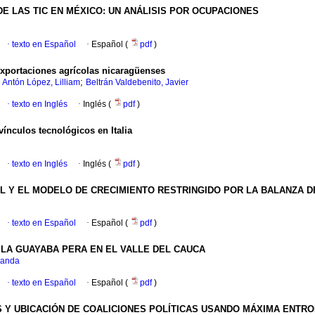
E LAS TIC EN MÉXICO: UN ANÁLISIS POR OCUPACIONES
·
texto en Español
·
Español (
pdf
)
exportaciones agrícolas nicaragüenses
;
;
Antón López, Lilliam
Beltrán Valdebenito, Javier
·
texto en Inglés
·
Inglés (
pdf
)
ínculos tecnológicos en Italia
·
texto en Inglés
·
Inglés (
pdf
)
L Y EL MODELO DE CRECIMIENTO RESTRINGIDO POR LA BALANZA DE
·
texto en Español
·
Español (
pdf
)
 LA GUAYABA PERA EN EL VALLE DEL CAUCA
nanda
·
texto en Español
·
Español (
pdf
)
Y UBICACIÓN DE COALICIONES POLÍTICAS USANDO MÁXIMA ENTROPÍ