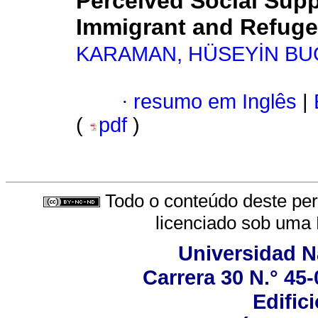
Perceived Social Supp
Immigrant and Refuge
KARAMAN, HÜSEYİN B
·
resumo em Inglês
|
(
pdf
)
Todo o conteúdo deste peri
licenciado sob uma
Universidad N
Carrera 30 N.° 45-
Edifici