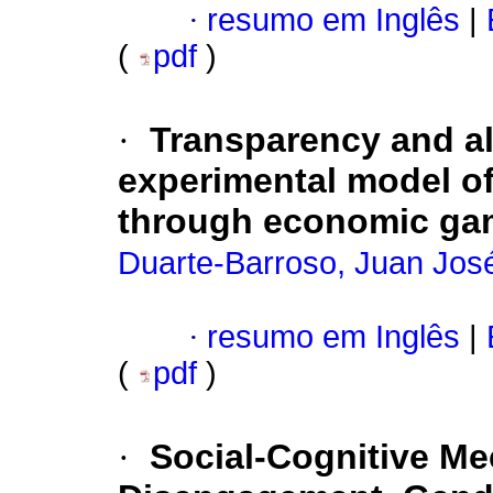
·
resumo em Inglês
|
(
pdf
)
·
Transparency and al
experimental model of
through economic ga
Duarte-Barroso, Juan Jos
·
resumo em Inglês
|
(
pdf
)
·
Social-Cognitive M