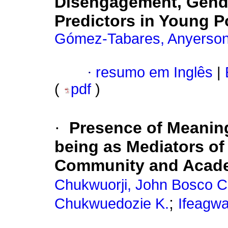
Disengagement, Gende
Predictors in Young P
Gómez-Tabares, Anyerson 
·
resumo em Inglês
|
(
pdf
)
·
Presence of Meaning
being as Mediators o
Community and Acad
Chukwuorji, John Bosco C
;
Chukwuedozie K.
Ifeagwa