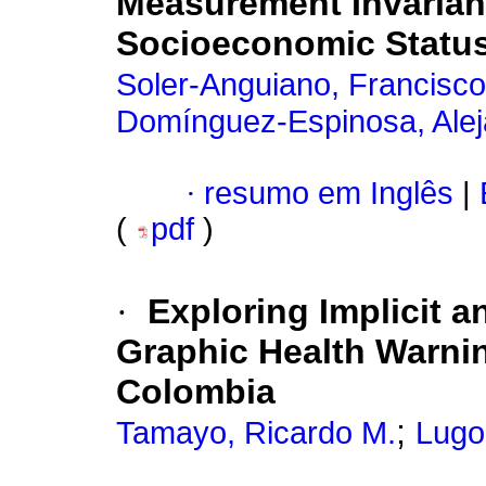
Measurement Invarian
Socioeconomic Statu
Soler-Anguiano, Francisc
Domínguez-Espinosa, Ale
·
resumo em Inglês
|
(
pdf
)
·
Exploring Implicit a
Graphic Health Warnin
Colombia
;
Tamayo, Ricardo M.
Lugo