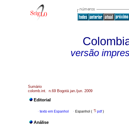
Colombia
versão impre
Sumário
colomb.int. n.69 Bogotá jan./jun. 2009
Editorial
·
texto em Espanhol
·
Espanhol (
pdf
)
Análise