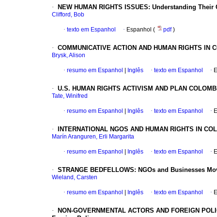
·
NEW HUMAN RIGHTS ISSUES
: Understanding Their 
Clifford, Bob
·
texto em Espanhol
·
Espanhol (
pdf
)
·
COMMUNICATIVE ACTION AND HUMAN RIGHTS IN 
Brysk, Alison
·
resumo em Espanhol
|
Inglês
·
texto em Espanhol
·
E
·
U.S. HUMAN RIGHTS ACTIVISM AND PLAN COLOMB
Tate, Winifred
·
resumo em Espanhol
|
Inglês
·
texto em Espanhol
·
E
·
INTERNATIONAL NGOS AND HUMAN RIGHTS IN CO
Marín Aranguren, Erli Margarita
·
resumo em Espanhol
|
Inglês
·
texto em Espanhol
·
E
·
STRANGE BEDFELLOWS
: NGOs and Businesses Mov
Wieland, Carsten
·
resumo em Espanhol
|
Inglês
·
texto em Espanhol
·
E
·
NON-GOVERNMENTAL ACTORS AND FOREIGN POLI