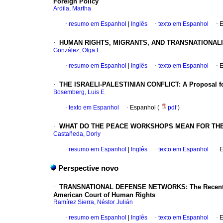
Foreign Policy
Ardila, Martha
·
resumo em Espanhol
|
Inglês
·
texto em Espanhol
·
E
·
HUMAN RIGHTS, MIGRANTS, AND TRANSNATIONAL
González, Olga L
·
resumo em Espanhol
|
Inglês
·
texto em Espanhol
·
E
·
THE ISRAELI-PALESTINIAN
CONFLICT
: A Proposal f
Bosemberg, Luis E
·
texto em Espanhol
·
Espanhol (
pdf
)
·
WHAT DO THE PEACE WORKSHOPS MEAN FOR TH
Castañeda, Dorly
·
resumo em Espanhol
|
Inglês
·
texto em Espanhol
·
E
Perspective novo
·
TRANSNATIONAL DEFENSE NETWORKS
: The Recent
American Court of Human Rights
Ramírez Sierra, Néstor Julián
·
resumo em Espanhol
|
Inglês
·
texto em Espanhol
·
E