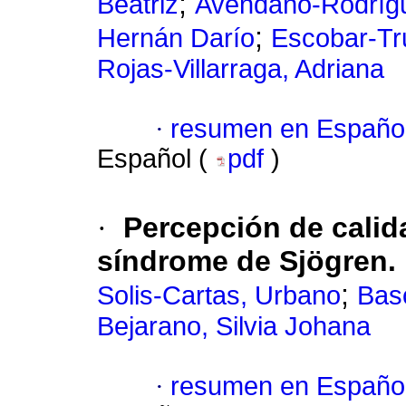
;
Beatriz
Avendaño-Rodrígu
;
Hernán Darío
Escobar-Truj
Rojas-Villarraga, Adriana
·
resumen en Españo
Español (
pdf
)
·
Percepción de calid
síndrome de Sjögren. 
;
Solis-Cartas, Urbano
Bas
Bejarano, Silvia Johana
·
resumen en Españo