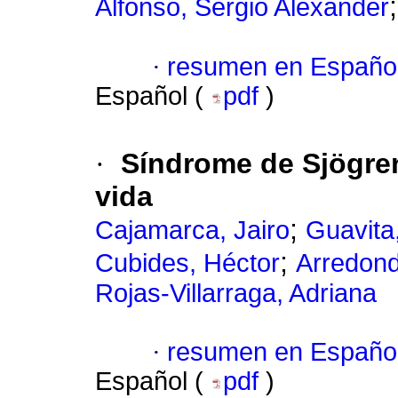
Alfonso, Sergio Alexander
·
resumen en Españo
Español (
pdf
)
·
Síndrome de Sjögren
vida
;
Cajamarca, Jairo
Guavita
;
Cubides, Héctor
Arredond
Rojas-Villarraga, Adriana
·
resumen en Españo
Español (
pdf
)