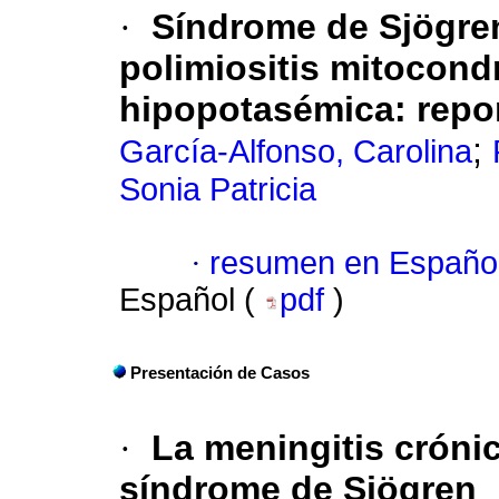
·
Síndrome de Sjögre
polimiositis mitocondr
hipopotasémica: repo
;
García-Alfonso, Carolina
Sonia Patricia
·
resumen en Españo
Español (
pdf
)
Presentación de Casos
·
La meningitis cróni
síndrome de Sjögren