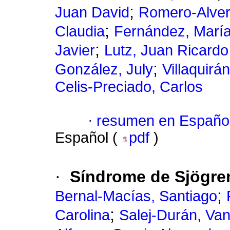
;
Juan David
Romero-Alver
;
Claudia
Fernández, Marí
;
Javier
Lutz, Juan Ricardo
;
González, July
Villaquirá
Celis-Preciado, Carlos
·
resumen en Españo
Español (
pdf
)
·
Síndrome de Sjögren
;
Bernal-Macías, Santiago
;
Carolina
Salej-Durán, Va