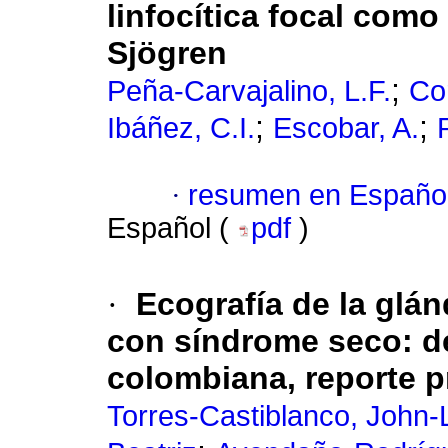
linfocítica focal com
Sjögren
;
Peña-Carvajalino, L.F.
Co
;
;
Ibáñez, C.I.
Escobar, A.
·
resumen en Españo
Español (
pdf
)
·
Ecografía de la glán
con síndrome seco: d
colombiana, reporte p
Torres-Castiblanco, John