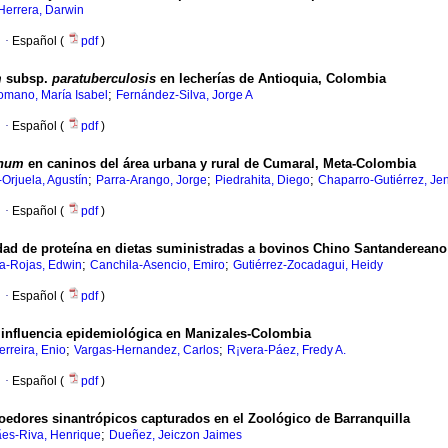
errera, Darwin
·
Español (
pdf
)
m
subsp.
paratuberculosis
en lecherías de Antioquia, Colombia
;
mano, María Isabel
Fernández-Silva, Jorge A
·
Español (
pdf
)
inum
en caninos del área urbana y rural de Cumaral, Meta-Colombia
;
;
;
Orjuela, Agustín
Parra-Arango, Jorge
Piedrahita, Diego
Chaparro-Gutiérrez, Je
·
Español (
pdf
)
dad de proteína en dietas suministradas a bovinos Chino Santandereano
;
;
a-Rojas, Edwin
Canchila-Asencio, Emiro
Gutiérrez-Zocadagui, Heidy
·
Español (
pdf
)
 influencia epidemiológica en Manizales-Colombia
;
;
erreira, Enio
Vargas-Hernandez, Carlos
R¡vera-Páez, Fredy A.
·
Español (
pdf
)
roedores sinantrópicos capturados en el Zoológico de Barranquilla
;
es-Riva, Henrique
Dueñez, Jeiczon Jaimes