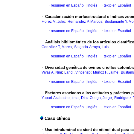
·
resumen en Español
|
Inglés
·
texto en Español
·
Caracterización morfoestructural e índices z
;
;
Flórez M, Julio
Hernández P, Marcos
Bustamante Y, Mo
·
resumen en Español
|
Inglés
·
texto en Español
·
Análisis bibliométrico de los artículos científ
;
González T, Marco
Salgado-Arroyo, Luis
·
resumen en Español
|
Inglés
·
texto en Español
·
Diversidad genética de ovinos criollos colomb
;
;
;
Vivas A, Nini
Landi, Vincenzo
Muñoz F, Jaime
Bustama
·
resumen en Español
|
Inglés
·
texto en Español
·
Factores asociados a las actitudes y prácticas 
;
;
Yupari-Azabache, Irma
Díaz-Ortega, Jorge
Rodriguez-D
·
resumen en Español
|
Inglés
·
texto en Español
Caso clínico
·
Uso intraluminal de stent de nitinol dual para 