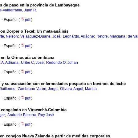
s de paso en la provincia de Lambayeque
s-Valderrama, Juan R.
·
Español (
pdf
)
con Dorper o Texel: Un meta-análisis
;
;
;
;
te, Nelson
Velazquez-Duarte, José
Leonardo, Ariádne
Retore, Marciana
de Va
·
Español (
pdf
)
a en la Orinoquia colombiana
;
;
 A, Adriana
Uribe C, José
Redondo O, Johan
·
Español (
pdf
)
to y su asociación con enfermedades posparto en bovinos de leche
;
;
 Guillermo
Zambrano-Varón, Jorge
Olivera-Angel, Martha
·
Español (
pdf
)
y congelado en Viracachá-Colombia
;
gar
Andrade-Becerra, Roy José
·
Español (
pdf
)
 en conejos Nueva Zelanda a partir de medidas corporales