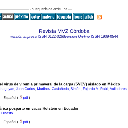
Revista MVZ Córdoba
versión impresa
ISSN
0122-0268
versión On-line
ISSN
1909-0544
del virus de viremia primaveral de la carpa (SVCV) aislado en México
;
;
;
hagoyan, Juan Carlos
Martínez-Castañeda, Simón
Fajardo M, Raúl
Valladares
·
Español (
pdf
)
várica posparto en vacas Holstein en Ecuador
, Ernesto
·
Español (
pdf
)