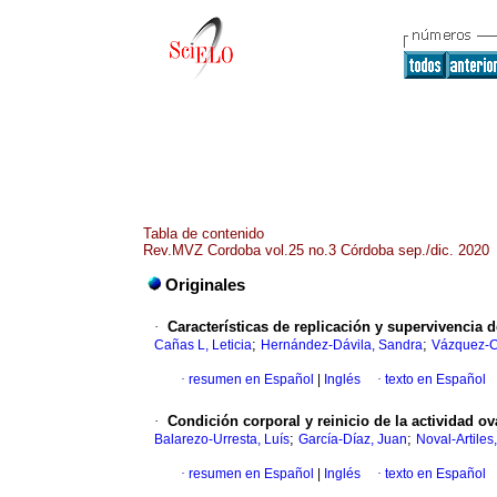
Tabla de contenido
Rev.MVZ Cordoba vol.25 no.3 Córdoba sep./dic. 2020
Originales
·
Características de replicación y supervivencia 
;
;
Cañas L, Leticia
Hernández-Dávila, Sandra
Vázquez-C
·
resumen en Español
|
Inglés
·
texto en Español
·
Condición corporal y reinicio de la actividad o
;
;
Balarezo-Urresta, Luís
García-Díaz, Juan
Noval-Artiles
·
resumen en Español
|
Inglés
·
texto en Español