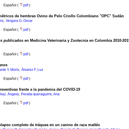
·
Español (
pdf
)
oométricos de hembras Ovino de Pelo Criollo Colombiano "OPC" Sudán
;
ris
Vergara G, Oscar
·
Español (
pdf
)
icos publicados en Medicina Veterinaria y Zootecnia en Colombia 2010-201
·
Español (
pdf
)
ianos
;
nte Y, Moris
Álvarez F, Luz
·
Español (
pdf
)
preventivas frente a la pandemia del COVID-19
;
iaz, Ángela
Peralta-Iparraguirre, Ana
·
Español (
pdf
)
colapso completo de tráquea en un canino de raza maltés