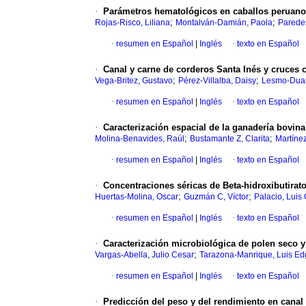
·
Parámetros hematológicos en caballos peruano
;
;
Rojas-Risco, Liliana
Montalván-Damián, Paola
Parede
·
resumen en Español
|
Inglés
·
texto en Español
·
Canal y carne de corderos Santa Inés y cruces 
;
;
Vega-Britez, Gustavo
Pérez-Villalba, Daisy
Lesmo-Duar
·
resumen en Español
|
Inglés
·
texto en Español
·
Caracterización espacial de la ganadería bovin
;
;
Molina-Benavides, Raúl
Bustamante Z, Clarita
Martínez
·
resumen en Español
|
Inglés
·
texto en Español
·
Concentraciones séricas de Beta-hidroxibutira
;
;
Huertas-Molina, Oscar
Guzmán C, Víctor
Palacio, Luis
·
resumen en Español
|
Inglés
·
texto en Español
·
Caracterización microbiológica de polen seco 
;
Vargas-Abella, Julio Cesar
Tarazona-Manrique, Luis Ed
·
resumen en Español
|
Inglés
·
texto en Español
·
Predicción del peso y del rendimiento en canal