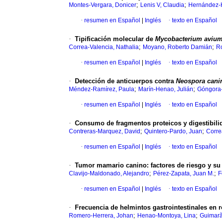
;
;
Montes-Vergara, Donicer
Lenis V, Claudia
Hernández-H
·
resumen en Español
|
Inglés
·
texto en Español
·
Tipificación molecular de
Mycobacterium aviu
;
;
Correa-Valencia, Nathalia
Moyano, Roberto Damián
Ro
·
resumen en Español
|
Inglés
·
texto en Español
·
Detección de anticuerpos contra
Neospora can
;
;
Méndez-Ramírez, Paula
Marín-Henao, Julián
Góngora-
·
resumen en Español
|
Inglés
·
texto en Español
·
Consumo de fragmentos proteicos y digestibili
;
;
Contreras-Marquez, David
Quintero-Pardo, Juan
Corre
·
resumen en Español
|
Inglés
·
texto en Español
·
Tumor mamario canino: factores de riesgo y su
;
;
Clavijo-Maldonado, Alejandro
Pérez-Zapata, Juan M.
F
·
resumen en Español
|
Inglés
·
texto en Español
·
Frecuencia de helmintos gastrointestinales en 
;
;
Romero-Herrera, Johan
Henao-Montoya, Lina
Guimarã