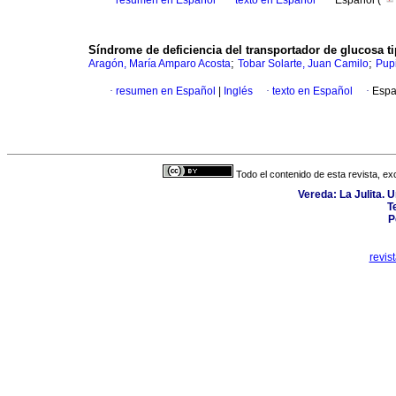
·
resumen en Español
·
texto en Español
·
Español (
Síndrome de deficiencia del transportador de glucosa ti
;
;
Aragón, María Amparo Acosta
Tobar Solarte, Juan Camilo
Pup
·
resumen en Español
|
Inglés
·
texto en Español
·
Espa
Todo el contenido de esta revista, ex
Vereda: La Julita. 
T
P
revis