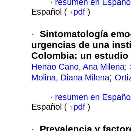
·
resumen en Españo
Español (
pdf
)
·
Sintomatología emoc
urgencias de una inst
Colombia: un estudio 
;
Henao Cano, Ana Milena
;
Molina, Diana Milena
Orti
·
resumen en Españo
Español (
pdf
)
·
Prevalencia y facto