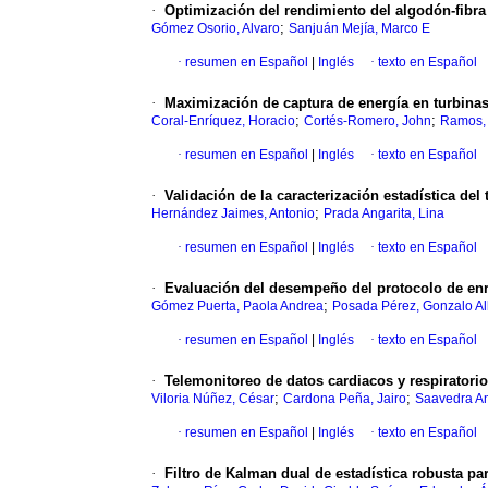
·
Optimización del rendimiento del algodón-fibra
;
Gómez Osorio, Alvaro
Sanjuán Mejía, Marco E
·
resumen en Español
|
Inglés
·
texto en Español
·
Maximización de captura de energía en turbinas
;
;
Coral-Enríquez, Horacio
Cortés-Romero, John
Ramos,
·
resumen en Español
|
Inglés
·
texto en Español
·
Validación de la caracterización estadística d
;
Hernández Jaimes, Antonio
Prada Angarita, Lina
·
resumen en Español
|
Inglés
·
texto en Español
·
Evaluación del desempeño del protocolo de enr
;
Gómez Puerta, Paola Andrea
Posada Pérez, Gonzalo Al
·
resumen en Español
|
Inglés
·
texto en Español
·
Telemonitoreo de datos cardiacos y respiratori
;
;
Viloria Núñez, César
Cardona Peña, Jairo
Saavedra An
·
resumen en Español
|
Inglés
·
texto en Español
·
Filtro de Kalman dual de estadística robusta pa