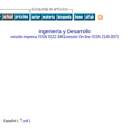
Ingeniería y Desarrollo
versión impresa
ISSN
0122-3461
versión On-line
ISSN
2145-9371
·
Español (
pdf
)