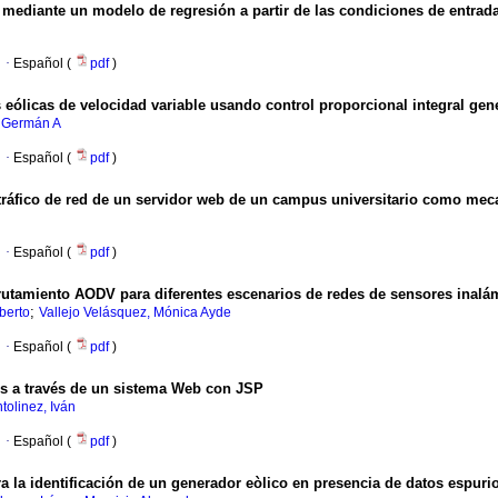
 mediante un modelo de regresión a partir de las condiciones de entrad
·
Español (
pdf
)
 eólicas de velocidad variable usando control proporcional integral gen
 Germán A
·
Español (
pdf
)
el tráfico de red de un servidor web de un campus universitario como me
·
Español (
pdf
)
utamiento AODV para diferentes escenarios de redes de sensores inalá
;
berto
Vallejo Velásquez, Mónica Ayde
·
Español (
pdf
)
os a través de un sistema Web con JSP
tolinez, Iván
·
Español (
pdf
)
ra la identificación de un generador eòlico en presencia de datos espuri