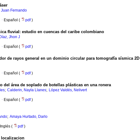
áser
, Juan Fernando
·
Español (
pdf
)
ca fluvial
:
estudio en cuencas del caribe colombiano
Díaz, Jhon J
·
Español (
pdf
)
dor de rayos general en un dominio circular para tomografía sísmica 2D
·
Español (
pdf
)
del área de soplado de botellas plásticas en una ronera
;
;
des
Calderin, Nayla Llanes
López Valdés, Nelivert
·
Español (
pdf
)
;
ando
Amaya Hurtado, Darlo
Inglés (
pdf
)
 localizacion