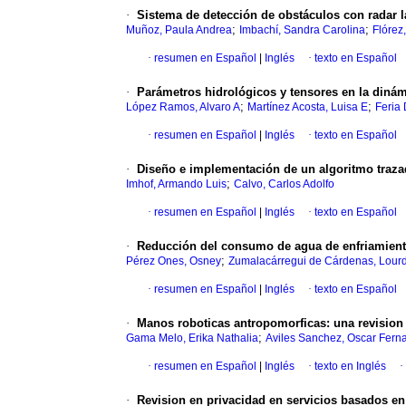
·
Sistema de detección de obstáculos con radar l
;
;
Muñoz, Paula Andrea
Imbachí, Sandra Carolina
Flórez
·
resumen en Español
|
Inglés
·
texto en Español
·
Parámetros hidrológicos y tensores en la dinámi
;
;
López Ramos, Alvaro A
Martínez Acosta, Luisa E
Feria 
·
resumen en Español
|
Inglés
·
texto en Español
·
Diseño e implementación de un algoritmo traza
;
Imhof, Armando Luis
Calvo, Carlos Adolfo
·
resumen en Español
|
Inglés
·
texto en Español
·
Reducción del consumo de agua de enfriamiento 
;
Pérez Ones, Osney
Zumalacárregui de Cárdenas, Lour
·
resumen en Español
|
Inglés
·
texto en Español
·
Manos roboticas antropomorficas
:
una revision
;
Gama Melo, Erika Nathalia
Aviles Sanchez, Oscar Fern
·
resumen en Español
|
Inglés
·
texto en Inglés
·
·
Revision en privacidad en servicios basados en