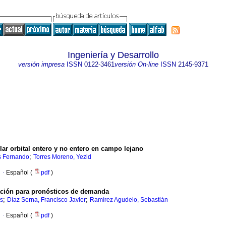
Ingeniería y Desarrollo
versión impresa
ISSN
0122-3461
versión On-line
ISSN
2145-9371
r orbital entero y no entero en campo lejano
;
s Fernando
Torres Moreno, Yezid
·
Español (
pdf
)
ación para pronósticos de demanda
;
;
os
Díaz Serna, Francisco Javier
Ramírez Agudelo, Sebastián
·
Español (
pdf
)