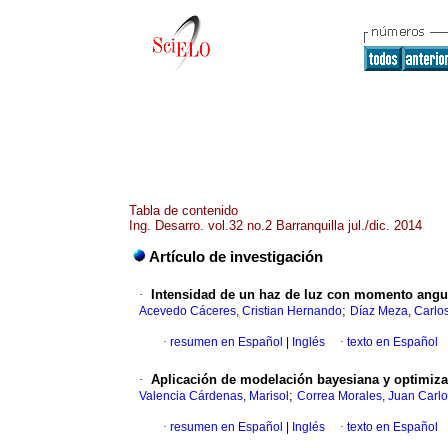
Tabla de contenido
Ing. Desarro. vol.32 no.2 Barranquilla jul./dic. 2014
Artículo de investigación
·
Intensidad de un haz de luz con momento angula
;
Acevedo Cáceres, Cristian Hernando
Díaz Meza, Carlo
·
resumen en Español
|
Inglés
·
texto en Español
·
Aplicación de modelación bayesiana y optimiz
;
Valencia Cárdenas, Marisol
Correa Morales, Juan Carl
·
resumen en Español
|
Inglés
·
texto en Español