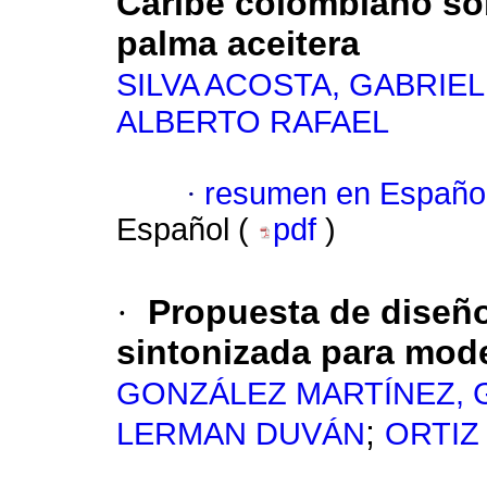
Caribe colombiano s
palma aceitera
SILVA ACOSTA, GABRIE
ALBERTO RAFAEL
·
resumen en Españo
Español (
pdf
)
·
Propuesta de diseñ
sintonizada para mode
GONZÁLEZ MARTÍNEZ, 
;
LERMAN DUVÁN
ORTIZ