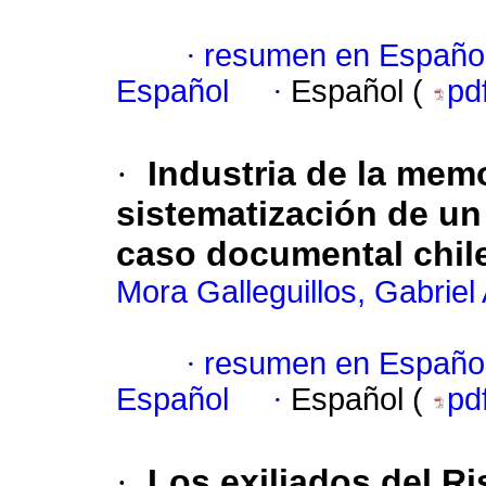
·
resumen en Españo
Español
·
Español (
pd
·
Industria de la memo
sistematización de un
caso documental chil
Mora Galleguillos, Gabriel
·
resumen en Españo
Español
·
Español (
pd
·
Los exiliados del R