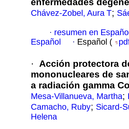
enfermedades degene
;
Chávez-Zobel, Aura T
Sá
·
resumen en Españo
Español
·
Español (
pd
·
Acción protectora d
mononucleares de san
a radiación gamma C
;
Mesa-Villanueva, Martha
;
Camacho, Ruby
Sicard-S
Helena