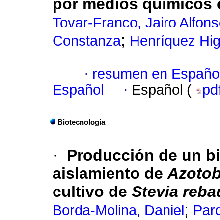
por medios químicos 
Tovar-Franco, Jairo Alfons
;
Constanza
Henríquez Hig
·
resumen en Españo
Español
·
Español (
pd
Biotecnología
·
Producción de un bio
aislamiento de
Azotob
cultivo de
Stevia reba
;
Borda-Molina, Daniel
Par