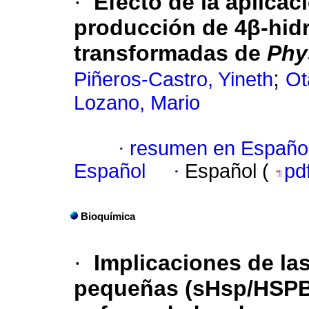
·
Efecto de la aplicaci
producción de 4β-hidr
transformadas de
Phy
;
Piñeros-Castro, Yineth
Ot
Lozano, Mario
·
resumen en Españo
Español
·
Español (
pd
Bioquímica
·
Implicaciones de la
pequeñas (sHsp/HSPB)