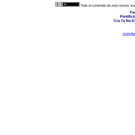
Todo el contenido de esta revista, ex
Fa
Pontific
Cra 7a No 4
scient