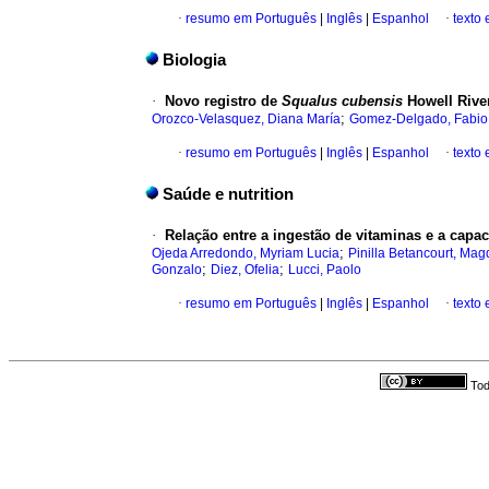
·
resumo em Português
|
Inglês
|
Espanhol
·
texto 
Biologia
·
Novo registro de
Squalus cubensis
Howell Rive
;
Orozco-Velasquez, Diana María
Gomez-Delgado, Fabio
·
resumo em Português
|
Inglês
|
Espanhol
·
texto 
Saúde e nutrition
·
Relação entre a ingestão de vitaminas e a capac
;
Ojeda Arredondo, Myriam Lucia
Pinilla Betancourt, Mag
;
;
Gonzalo
Diez, Ofelia
Lucci, Paolo
·
resumo em Português
|
Inglês
|
Espanhol
·
texto 
Tod