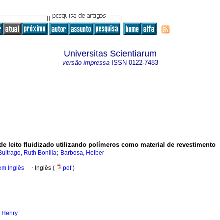
Universitas Scientiarum
versão impressa
ISSN
0122-7483
de leito fluidizado utilizando polímeros como material de revestimento
;
Buitrago, Ruth Bonilla
Barbosa, Helber
em Inglês
·
Inglês (
pdf
)
 Henry