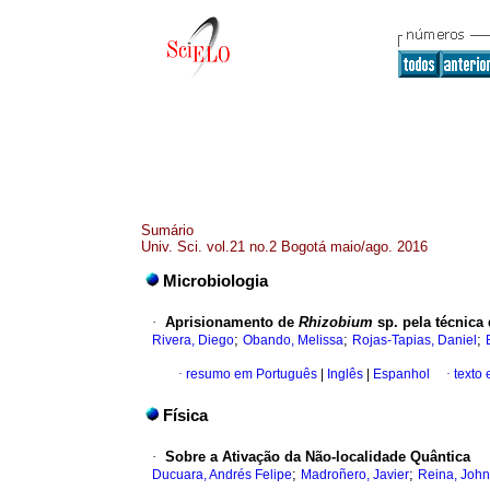
Sumário
Univ. Sci. vol.21 no.2 Bogotá maio/ago. 2016
Microbiologia
·
Aprisionamento de
Rhizobium
sp. pela técnica 
;
;
;
Rivera, Diego
Obando, Melissa
Rojas-Tapias, Daniel
·
resumo em Português
|
Inglês
|
Espanhol
·
texto 
Física
·
Sobre a Ativação da Não-localidade Quântica
;
;
Ducuara, Andrés Felipe
Madroñero, Javier
Reina, John