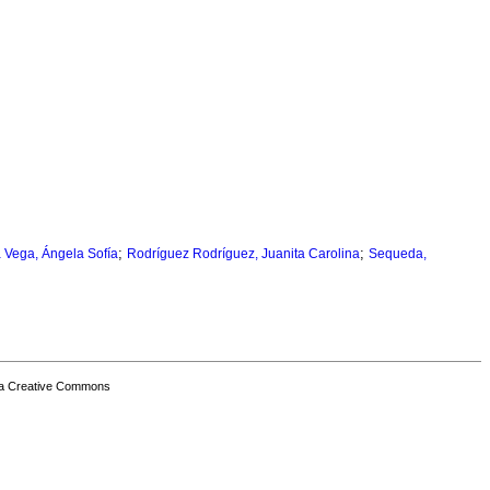
;
;
 Vega, Ángela Sofía
Rodríguez Rodríguez, Juanita Carolina
Sequeda,
a Creative Commons