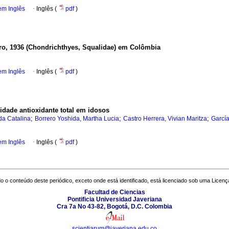
em Inglês
·
Inglês (
pdf
)
ro, 1936 (Chondrichthyes, Squalidae) em Colômbia
em Inglês
·
Inglês (
pdf
)
idade antioxidante total em idosos
;
;
;
da Catalina
Borrero Yoshida, Martha Lucia
Castro Herrera, Vivian Maritza
García
em Inglês
·
Inglês (
pdf
)
o o conteúdo deste periódico, exceto onde está identificado, está licenciado sob uma
Licenç
Facultad de Ciencias
Pontificia Universidad Javeriana
Cra 7a No 43-82, Bogotá, D.C. Colombia
scientiarum@javeriana.edu.co