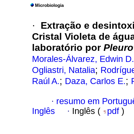
Microbiologia
·
Extração e desintox
Cristal Violeta de ág
laboratório por
Pleuro
Morales-Álvarez, Edwin D.
;
Ogliastri, Natalia
Rodrígu
;
;
Raúl A.
Daza, Carlos E.
·
resumo em Portugu
Inglês
·
Inglês (
pdf
)