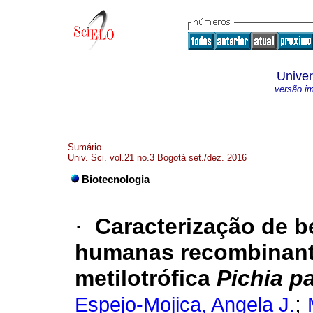
Univer
versão i
Sumário
Univ. Sci. vol.21 no.3 Bogotá set./dez. 2016
Biotecnologia
·
Caracterização de 
humanas recombinant
metilotrófica
Pichia pa
;
Espejo-Mojica, Angela J.