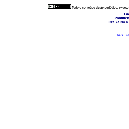
Todo o conteúdo deste periódico, exceto 
Fa
Pontific
Cra 7a No 4
scient