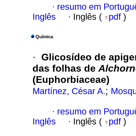
·
resumo em Portugu
Inglês
·
Inglês (
pdf
)
Química
·
Glicosídeo de apige
das folhas de
Alchorn
(Euphorbiaceae)
;
Martínez, César A.
Mosqu
·
resumo em Portugu
Inglês
·
Inglês (
pdf
)