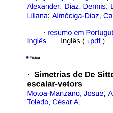
;
;
Alexander
Diaz, Dennis
;
Liliana
Alméciga-Diaz, Car
·
resumo em Portugu
Inglês
·
Inglês (
pdf
)
Física
·
Simetrias de De Sitt
escalar-vetors
;
Motoa-Manzano, Josue
A
Toledo, César A.