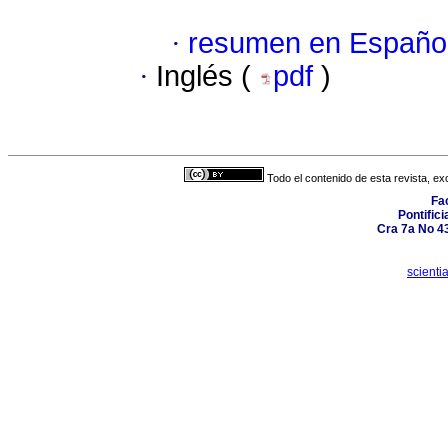
·
resumen en Españo
·
Inglés (
pdf
)
Todo el contenido de esta revista, ex
Fa
Pontific
Cra 7a No 4
scient