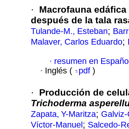
·
Macrofauna edáfica 
después de la tala ra
;
Tulande-M., Esteban
Barr
;
Malaver, Carlos Eduardo
·
resumen en Españo
·
Inglés (
pdf
)
·
Producción de celul
Trichoderma asperell
;
Zapata, Y-Maritza
Galviz
;
Víctor-Manuel
Salcedo-Re