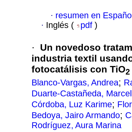
·
resumen en Españo
·
Inglés (
pdf
)
·
Un novedoso tratami
industria textil usando
fotocatálisis con TiO
2
;
Blanco-Vargas, Andrea
Ra
Duarte-Castañeda, Marce
;
Córdoba, Luz Karime
Flo
;
Bedoya, Jairo Armando
C
Rodríguez, Aura Marina