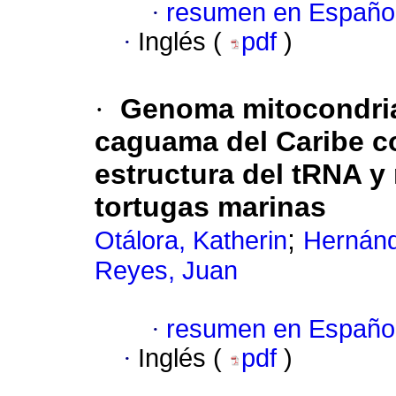
·
resumen en Españo
·
Inglés (
pdf
)
·
Genoma mitocondrial
caguama del Caribe co
estructura del tRNA y 
tortugas marinas
;
Otálora, Katherin
Hernánd
Reyes, Juan
·
resumen en Españo
·
Inglés (
pdf
)