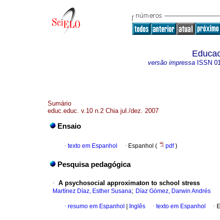
Educac
versão impressa
ISSN
0
Sumário
educ.educ. v.10 n.2 Chia jul./dez. 2007
Ensaio
·
texto em Espanhol
·
Espanhol (
pdf
)
Pesquisa pedagógica
·
A psychosocial approximaton to school stress
;
Martínez Díaz, Esther Susana
Díaz Gómez, Darwin Andrés
·
resumo em Espanhol
|
Inglês
·
texto em Espanhol
·
E