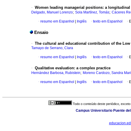
·
Women leading managerial positions: a longitudinal 
;
;
Delgado, Manuel Lorenzo
Sola Martínez, Tomás
Cáceres Rec
·
resumo em Espanhol
|
Inglês
·
texto em Espanhol
·
E
Ensaio
·
The cultural and educational contribution of the Lo
Tamayo de Serrano, Clara
·
resumo em Espanhol
|
Inglês
·
texto em Espanhol
·
E
·
Qualitative evaluation: a complex practice
;
Hernández Barbosa, Rubistein
Moreno Cardozo, Sandra Mari
·
resumo em Espanhol
|
Inglês
·
texto em Espanhol
·
E
Todo o conteúdo deste periódico, exceto 
Campus Universitario Puente del
educacion.e