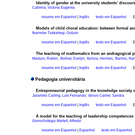
·
Identity of gender at the university students' discour
Cabrera, Victoria Eugenia
·
resumo em Espanhol
|
Inglês
·
texto em Espanhol
·
E
·
Models of child choral education: between formal a
Ibarretxe Txakartegi, Gotzon
·
resumo em Espanhol
|
Inglês
·
texto em Espanhol
·
E
·
The teaching of mathematics from an andragogical p
;
;
;
Maduro, Rubén
Bolívar, Evelyn
Iturriza, Hermes
Barrios, Nan
·
resumo em Espanhol
|
Inglês
·
texto em Espanhol
·
E
Pedagogia universitária
·
Entrepreneurial pedagogy in the knowledge society 
;
Jaramillo Carling, Luis Fernando
Idrovo Carlier, Sandra
·
resumo em Espanhol
|
Inglês
·
texto em Espanhol
·
E
·
A model for the teaching of leadership competences
Gorrochotegui Martell, Alfredo
·
resumo em Espanhol
|
Espanhol
·
texto em Espanhol