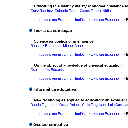
·
Educating in a healthy life style
: another challenge f
;
Cáez Ramírez, Gabriela Rabe
Casas Forero, Nidia
·
resumo em Espanhol
|
Inglês
·
texto em Espanhol
·
E
Teoria da educação
·
Science as poetics of intelligence
Sánchez Rodríguez, Miguel Ángel
·
resumo em Espanhol
|
Inglês
·
texto em Espanhol
·
E
·
On the object of knowledge of physical education
Ospina, Luis Eduardo
·
resumo em Espanhol
|
Inglês
·
texto em Espanhol
·
E
Informática educativa
·
New technologies applied to education: an experience
;
Boude Figueredo, Óscar Rafael
Celis Regalado, Luis Gustav
·
resumo em Espanhol
|
Inglês
·
texto em Espanhol
·
E
Gestão educativa