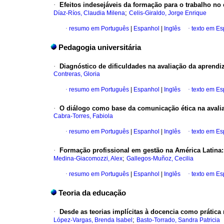
·
Efeitos indesejáveis da formação para o trabalho n
;
Díaz-Ríos, Claudia Milena
Celis-Giraldo, Jorge Enrique
·
resumo em Português
|
Espanhol
|
Inglês
·
texto em E
Pedagogia universitária
·
Diagnóstico de dificuldades na avaliação da aprend
Contreras, Gloria
·
resumo em Português
|
Espanhol
|
Inglês
·
texto em E
·
O diálogo como base da comunicação ética na avali
Cabra-Torres, Fabiola
·
resumo em Português
|
Espanhol
|
Inglês
·
texto em E
·
Formação profissional em gestão na América Latina
;
Medina-Giacomozzi, Alex
Gallegos-Muñoz, Cecilia
·
resumo em Português
|
Espanhol
|
Inglês
·
texto em E
Teoria da educação
·
Desde as teorias implícitas à docencia como prática 
;
López-Vargas, Brenda Isabel
Basto-Torrado, Sandra Patricia