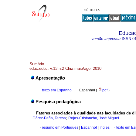
Educac
versão impressa
ISSN
0
Sumário
educ.educ. v.13 n.2 Chia maio/ago. 2010
Apresentação
·
texto em Espanhol
·
Espanhol (
pdf
)
Pesquisa pedagógica
·
Fatores associados à qualidade nas faculdades de 
;
Flórez-Peña, Teresa
Rojas-Cristancho, José Miguel
·
resumo em Português
|
Espanhol
|
Inglês
·
texto em E