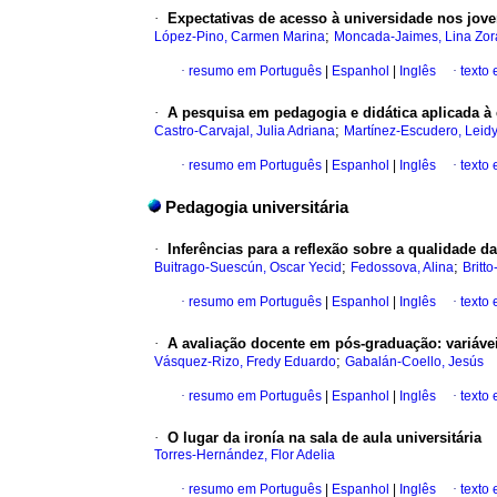
·
Expectativas de acesso à universidade nos jov
;
López-Pino, Carmen Marina
Moncada-Jaimes, Lina Zor
·
resumo em Português
|
Espanhol
|
Inglês
·
texto
·
A pesquisa em pedagogia e didática aplicada à 
;
Castro-Carvajal, Julia Adriana
Martínez-Escudero, Leid
·
resumo em Português
|
Espanhol
|
Inglês
·
texto
Pedagogia universitária
·
Inferências para a reflexão sobre a qualidade
;
;
Buitrago-Suescún, Oscar Yecid
Fedossova, Alina
Britt
·
resumo em Português
|
Espanhol
|
Inglês
·
texto
·
A avaliação docente em pós-graduação
:
variáve
;
Vásquez-Rizo, Fredy Eduardo
Gabalán-Coello, Jesús
·
resumo em Português
|
Espanhol
|
Inglês
·
texto
·
O lugar da ironía na sala de aula universitária
Torres-Hernández, Flor Adelia
·
resumo em Português
|
Espanhol
|
Inglês
·
texto