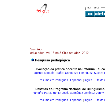
Sumário
educ.educ. vol.15 no.3 Chia set./dez. 2012
Pesquisa pedagógica
·
Avaliação da prática docente na Reforma Educa
;
;
Paukner-Nogués, Fraño
Sanhueza-Henríquez, Susan
·
resumo em Português
|
Espanhol
|
Inglês
·
texto
·
Desafios do Programa Nacional de Bilinguismo
;
Fandiño-Parra, Yamith José
Bermúdez-Jiménez, Jenny
·
resumo em Português
|
Espanhol
|
Inglês
·
texto