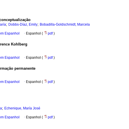
conceptualização
;
;
aría
Dobbs-Díaz, Emily
Bobadilla-Goldschmidt, Marcela
 em Espanhol
·
Espanhol (
pdf
)
wrence Kohlberg
 em Espanhol
·
Espanhol (
pdf
)
ormação permanente
 em Espanhol
·
Espanhol (
pdf
)
;
ía
Echenique, María José
 em Espanhol
·
Espanhol (
pdf
)