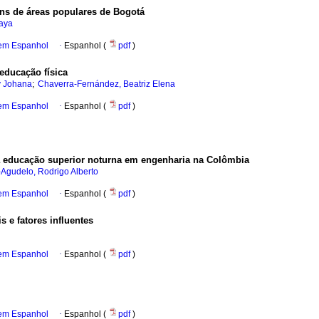
ens de áreas populares de Bogotá
aya
 em Espanhol
·
Espanhol (
pdf
)
educação física
;
y Johana
Chaverra-Fernández, Beatriz Elena
 em Espanhol
·
Espanhol (
pdf
)
 da educação superior noturna em engenharia na Colômbia
o-Agudelo, Rodrigo Alberto
 em Espanhol
·
Espanhol (
pdf
)
is e fatores influentes
 em Espanhol
·
Espanhol (
pdf
)
 em Espanhol
·
Espanhol (
pdf
)