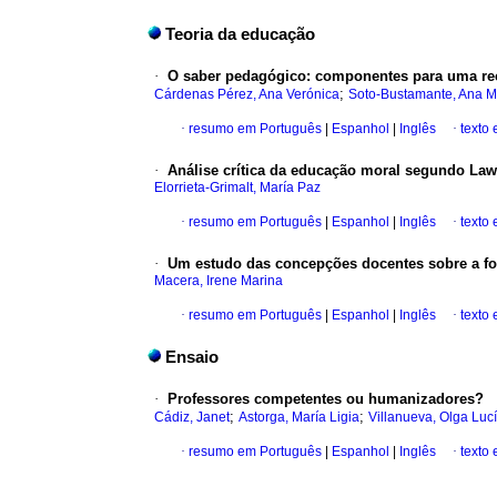
Teoria da educação
·
O saber pedagógico
:
componentes para uma re
;
Cárdenas Pérez, Ana Verónica
Soto-Bustamante, Ana M
·
resumo em Português
|
Espanhol
|
Inglês
·
texto
·
Análise crítica da educação moral segundo La
Elorrieta-Grimalt, María Paz
·
resumo em Português
|
Espanhol
|
Inglês
·
texto
·
Um estudo das concepções docentes sobre a f
Macera, Irene Marina
·
resumo em Português
|
Espanhol
|
Inglês
·
texto
Ensaio
·
Professores competentes ou humanizadores?
;
;
Cádiz, Janet
Astorga, María Ligia
Villanueva, Olga Luc
·
resumo em Português
|
Espanhol
|
Inglês
·
texto