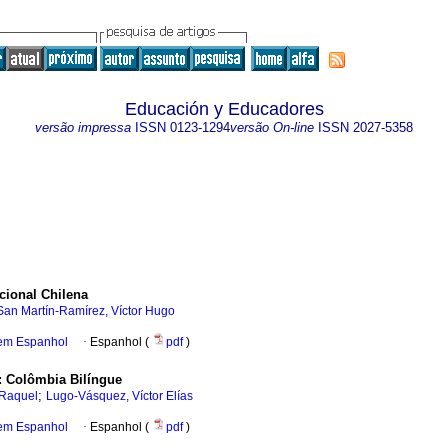
Educación y Educadores
versão impressa
ISSN
0123-1294
versão On-line
ISSN
2027-5358
cional Chilena
San Martín-Ramírez, Víctor Hugo
 em Espanhol
·
Espanhol (
pdf
)
:
Colômbia Bilíngue
;
 Raquel
Lugo-Vásquez, Víctor Elías
 em Espanhol
·
Espanhol (
pdf
)