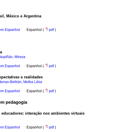
sil, México e Argentina
 em Espanhol
·
Espanhol (
pdf
)
ca
tupiñán, Mireya
 em Espanhol
·
Espanhol (
pdf
)
xpectativas e realidades
enas-Beltrán, Melba Libia
 em Espanhol
·
Espanhol (
pdf
)
em pedagogia
s educadores
:
interação nos ambientes virtuais
 em Espanhol
·
Espanhol (
pdf
)