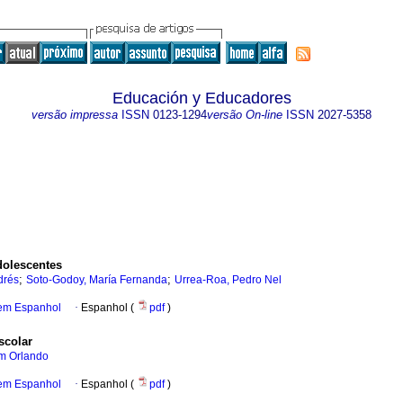
Educación y Educadores
versão impressa
ISSN
0123-1294
versão On-line
ISSN
2027-5358
dolescentes
;
;
drés
Soto-Godoy, María Fernanda
Urrea-Roa, Pedro Nel
 em Espanhol
·
Espanhol (
pdf
)
scolar
am Orlando
 em Espanhol
·
Espanhol (
pdf
)