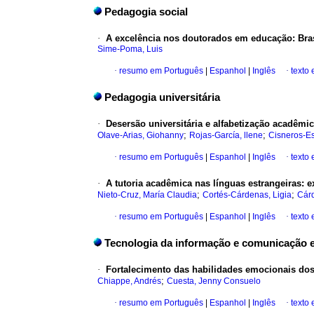
Pedagogia social
·
A excelência nos doutorados em educação
:
Bra
Sime-Poma, Luis
·
resumo em Português
|
Espanhol
|
Inglês
·
texto
Pedagogia universitária
·
Desersão universitária e alfabetização acadêmi
;
;
Olave-Arias, Giohanny
Rojas-García, llene
Cisneros-Es
·
resumo em Português
|
Espanhol
|
Inglês
·
texto
·
A tutoria acadêmica nas línguas estrangeiras
:
e
;
;
Nieto-Cruz, María Claudia
Cortés-Cárdenas, Ligia
Cárd
·
resumo em Português
|
Espanhol
|
Inglês
·
texto
Tecnologia da informação e comunicação 
·
Fortalecimento das habilidades emocionais do
;
Chiappe, Andrés
Cuesta, Jenny Consuelo
·
resumo em Português
|
Espanhol
|
Inglês
·
texto