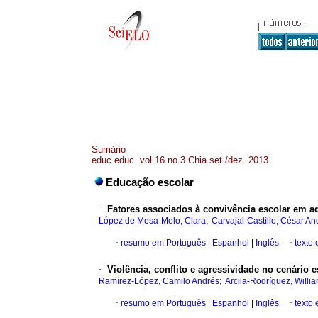
Sumário
educ.educ. vol.16 no.3 Chia set./dez. 2013
Educação escolar
·
Fatores associados à convivência escolar em a
;
López de Mesa-Melo, Clara
Carvajal-Castillo, César An
·
resumo em Português
|
Espanhol
|
Inglês
·
texto
·
Violência, conflito e agressividade no cenário e
;
Ramírez-López, Camilo Andrés
Arcila-Rodríguez, Willi
·
resumo em Português
|
Espanhol
|
Inglês
·
texto