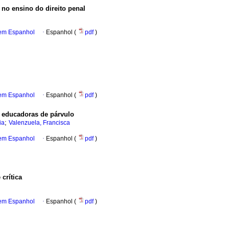
no ensino do direito penal
 em Espanhol
·
Espanhol (
pdf
)
 em Espanhol
·
Espanhol (
pdf
)
s educadoras de párvulo
;
ia
Valenzuela, Francisca
 em Espanhol
·
Espanhol (
pdf
)
crítica
 em Espanhol
·
Espanhol (
pdf
)