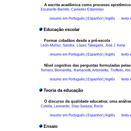
·
A escrita acadêmica como processo epistêmico 
Escalante-Barreto, Caviedes Estanislao
·
resumo em Português
|
Espanhol
|
Inglês
·
texto
Educação escolar
·
Formar cidadãos desde a pré-escola
;
León-Muñoz, Sandra
López-Takegami, José J. Kenji
·
resumo em Português
|
Espanhol
|
Inglês
·
texto
·
Nível cognitivo das perguntas formuladas pela
;
;
Tornero, Bernardita
Ramaciotti, Antonietta
Truffello, Alic
·
resumo em Português
|
Espanhol
|
Inglês
·
texto
Teoria da educação
·
O discurso da qualidade educativa
:
uma análise 
;
Colella, Leonardo
Díaz-Salazar, Rocío
·
resumo em Português
|
Espanhol
|
Inglês
·
texto
Ensaio