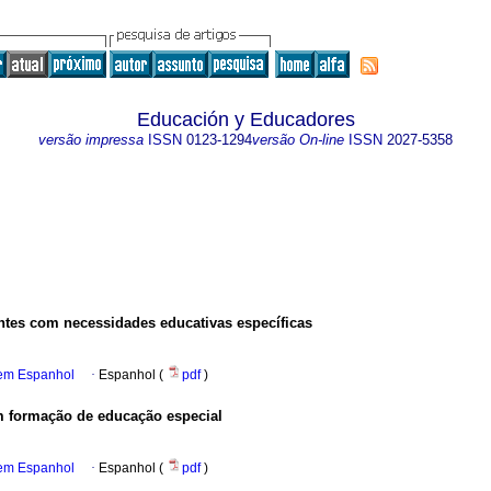
Educación y Educadores
versão impressa
ISSN
0123-1294
versão On-line
ISSN
2027-5358
antes com necessidades educativas específicas
 em Espanhol
·
Espanhol (
pdf
)
m formação de educação especial
 em Espanhol
·
Espanhol (
pdf
)