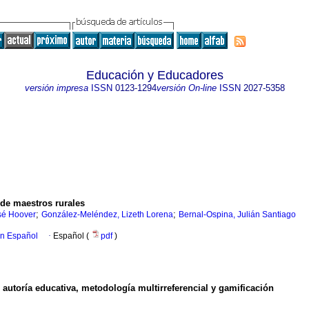
Educación y Educadores
versión impresa
ISSN
0123-1294
versión On-line
ISSN
2027-5358
 de maestros rurales
;
;
sé Hoover
González-Meléndez, Lizeth Lorena
Bernal-Ospina, Julián Santiago
en Español
·
Español (
pdf
)
autoría educativa, metodología multirreferencial y gamificación