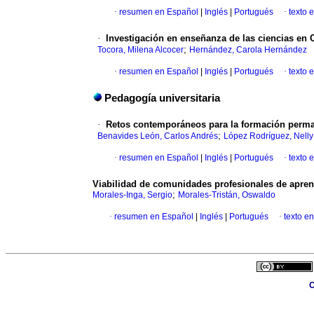
·
resumen en Español
|
Inglés
|
Portugués
·
texto 
·
Investigación en enseñanza de las ciencias en 
;
Tocora, Milena Alcocer
Hernández, Carola Hernández
·
resumen en Español
|
Inglés
|
Portugués
·
texto 
Pedagogía universitaria
·
Retos contemporáneos para la formación perman
;
Benavides León, Carlos Andrés
López Rodríguez, Nelly
·
resumen en Español
|
Inglés
|
Portugués
·
texto 
Viabilidad de comunidades profesionales de apre
;
Morales-Inga, Sergio
Morales-Tristán, Oswaldo
·
resumen en Español
|
Inglés
|
Portugués
·
texto e
C