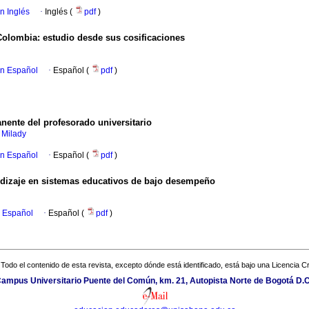
en Inglés
·
Inglés (
pdf
)
Colombia: estudio desde sus cosificaciones
en Español
·
Español (
pdf
)
ente del profesorado universitario
 Milady
en Español
·
Español (
pdf
)
ndizaje en sistemas educativos de bajo desempeño
n Español
·
Español (
pdf
)
Todo el contenido de esta revista, excepto dónde está identificado, está bajo una
Licencia 
ampus Universitario Puente del Común, km. 21, Autopista Norte de Bogotá D.C