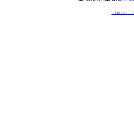
Campus Universitario Puente del
educacion.e