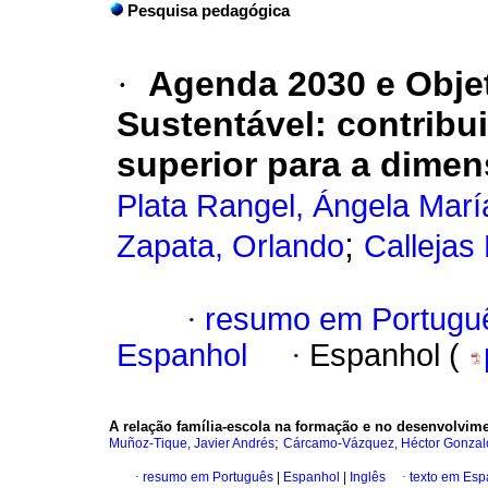
Pesquisa pedagógica
·
Agenda 2030 e Obje
Sustentável: contribu
superior para a dime
Plata Rangel, Ángela Marí
;
Zapata, Orlando
Callejas
·
resumo em Portugu
Espanhol
·
Espanhol (
A relação família-escola na formação e no desenvolvime
;
Muñoz-Tique, Javier Andrés
Cárcamo-Vázquez, Héctor Gonzal
·
resumo em Português
|
Espanhol
|
Inglês
·
texto em Esp