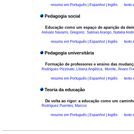
·
resumo em Português
|
Espanhol
|
Inglês
·
texto
Pedagogia social
·
Educação como um espaço de aparição da demo
;
Arévalo Navarro, Gregorio
Salinas Arango, Natalia And
·
resumo em Português
|
Espanhol
|
Inglês
·
texto
Pedagogia universitária
·
Formação de professores e ensino das mudanç
;
Rodríguez Pizzinato, Liliana Angélica
Moróte, Álvaro Fr
·
resumo em Português
|
Espanhol
|
Inglês
·
texto
Teoria da educação
·
De volta ao rigor: a educação como um caminh
Rodríguez Puentes, Marcos
·
resumo em Português
|
Espanhol
|
Inglês
·
texto