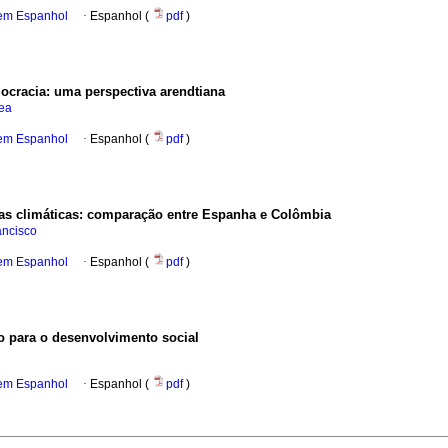
 em Espanhol
·
Espanhol (
pdf
)
cracia: uma perspectiva arendtiana
rea
 em Espanhol
·
Espanhol (
pdf
)
as climáticas: comparação entre Espanha e Colômbia
ancisco
 em Espanhol
·
Espanhol (
pdf
)
o para o desenvolvimento social
 em Espanhol
·
Espanhol (
pdf
)