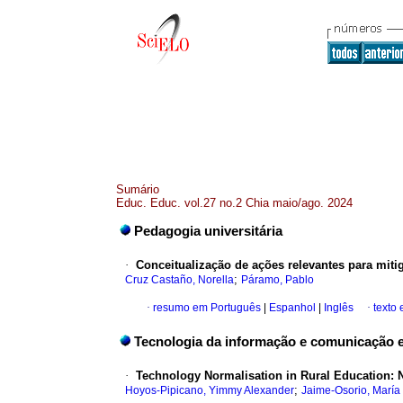
Sumário
Educ. Educ. vol.27 no.2 Chia maio/ago. 2024
Pedagogia universitária
·
Conceitualização de ações relevantes para miti
;
Cruz Castaño, Norella
Páramo, Pablo
·
resumo em Português
|
Espanhol
|
Inglês
·
texto
Tecnologia da informação e comunicação 
·
Technology Normalisation in Rural Education: 
;
Hoyos-Pipicano, Yimmy Alexander
Jaime-Osorio, María