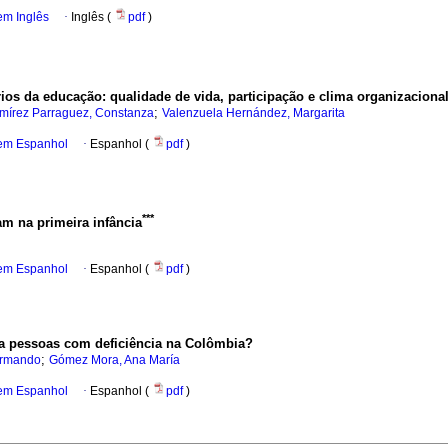
em Inglês
·
Inglês (
pdf
)
rios da educação: qualidade de vida, participação e clima organizaciona
;
mírez Parraguez, Constanza
Valenzuela Hernández, Margarita
 em Espanhol
·
Espanhol (
pdf
)
***
am na primeira infância
 em Espanhol
·
Espanhol (
pdf
)
a pessoas com deficiência na Colômbia?
;
Armando
Gómez Mora, Ana María
 em Espanhol
·
Espanhol (
pdf
)