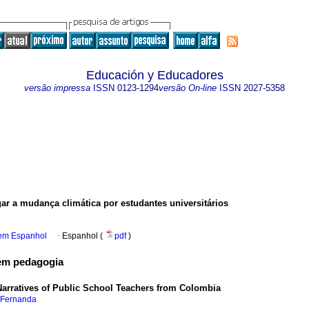
Educación y Educadores
versão impressa
ISSN
0123-1294
versão On-line
ISSN
2027-5358
gar a mudança climática por estudantes universitários
 em Espanhol
·
Espanhol (
pdf
)
em pedagogia
Narratives of Public School Teachers from Colombia
 Fernanda