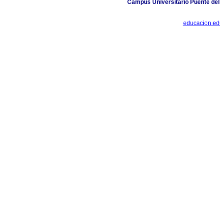
Campus Universitario Puente del
educacion.e