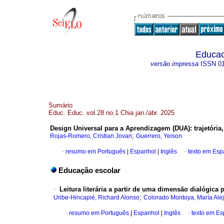
Educac
versão impressa
ISSN
0
Sumário
Educ. Educ. vol.28 no.1 Chia jan./abr. 2025
Design Universal para a Aprendizagem (DUA): trajetória
;
Rojas-Romero, Cristian Jovan
Guerrero, Yeison
·
resumo em Português
|
Espanhol
|
Inglês
·
texto em Esp
Educação escolar
·
Leitura literária a partir de uma dimensão dialógica
;
Uribe-Hincapié, Richard Alonso
Colorado Montoya, María Ale
·
resumo em Português
|
Espanhol
|
Inglês
·
texto em E