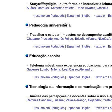
·
Storytelling
digital, outra forma de incentivar a leitur
;
Suárez-Márquez, Katherine Valeria
Uribe-Álvarez, Graciela
·
resumo em Português
|
Espanhol
|
Inglês
·
texto em E
Pedagogia universitária
·
Trabalhar e estudar: impactos no desempenho acadêm
;
Chaparro Preciado, Andrés Felipe
Briceño Alfonso, Nicolás 
·
resumo em Português
|
Espanhol
|
Inglês
·
texto em E
Educação escolar
·
Telefonia móvel: uma experiência educacional para 
;
Gutiérrez Lombo, Milena
Leal Castro, Alejandro
·
resumo em Português
|
Espanhol
|
Inglês
·
texto em E
Tecnologia da informação e comunicação em p
·
Análise das percepções de docentes sobre o uso e 
;
;
Ramírez Candamil, Juliana
Peláez-Arango, Alejandro
Castañ
·
resumo em Português
|
Espanhol
|
Inglês
·
texto em E