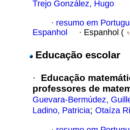
Trejo González, Hugo
·
resumo em Portugu
Espanhol
·
Espanhol (
Educação escolar
·
Educação matemátic
professores de matem
Guevara-Bermúdez, Guill
;
Ladino, Patricia
Otaíza R
·
resumo em Portugu