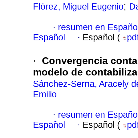
;
Flórez, Miguel Eugenio
Da
·
resumen en Españo
Español
·
Español (
pd
·
Convergencia contab
modelo de contabiliz
Sánchez-Serna, Aracely d
Emilio
·
resumen en Españo
Español
·
Español (
pd